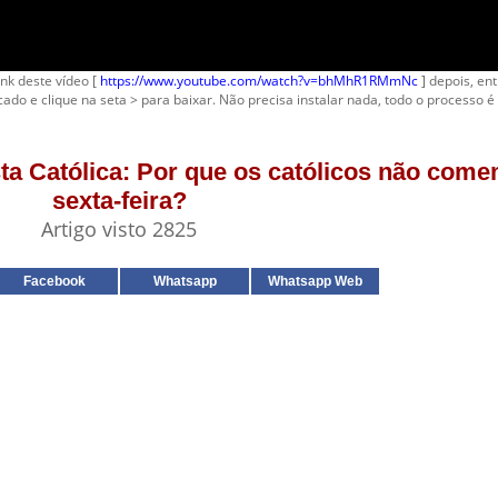
ink deste vídeo [
https://www.youtube.com/watch?v=bhMhR1RMmNc
] depois, ent
cado e clique na seta > para baixar. Não precisa instalar nada, todo o processo é 
sta Católica: Por que os católicos não com
sexta-feira?
Artigo visto 2825
Facebook
Whatsapp
Whatsapp Web