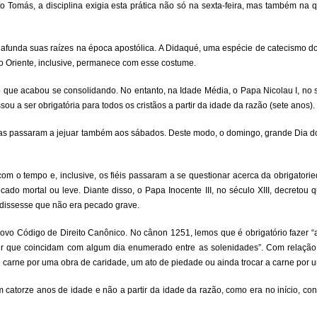
o Tomás, a disciplina exigia esta prática não só na sexta-feira, mas também na q
e afunda suas raízes na época apostólica. A Didaqué, uma espécie de catecismo do
a do Oriente, inclusive, permanece com esse costume.
ue acabou se consolidando. No entanto, na Idade Média, o Papa Nicolau I, no sé
ou a ser obrigatória para todos os cristãos a partir da idade da razão (sete anos).
as passaram a jejuar também aos sábados. Deste modo, o domingo, grande Dia do
com o tempo e, inclusive, os fiéis passaram a se questionar acerca da obrigatori
cado mortal ou leve. Diante disso, o Papa Inocente III, no século XIII, decretou
 dissesse que não era pecado grave.
ovo Código de Direito Canônico. No cânon 1251, lemos que é obrigatório fazer “
o ser que coincidam com algum dia enumerado entre as solenidades”. Com relaç
 de carne por uma obra de caridade, um ato de piedade ou ainda trocar a carne por u
m catorze anos de idade e não a partir da idade da razão, como era no início, c