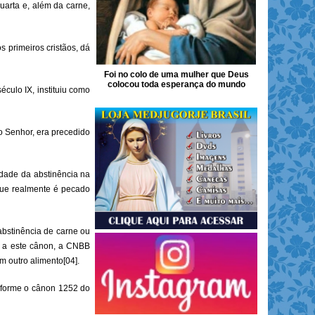
uarta e, além da carne,
s primeiros cristãos, dá
Foi no colo de uma mulher que Deus
colocou toda esperança do mundo
culo IX, instituiu como
 Senhor, era precedido
edade da abstinência na
 que realmente é pecado
abstinência de carne ou
ão a este cânon, a CNBB
m outro alimento[04].
onforme o cânon 1252 do