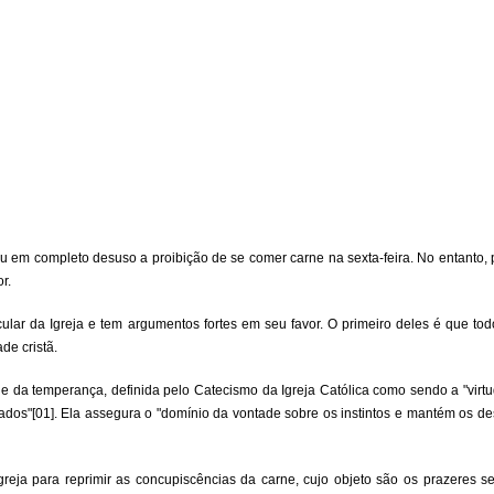
u em completo desuso a proibição de se comer carne na sexta-feira. No entanto, p
r.
ecular da Igreja e tem argumentos fortes em seu favor. O primeiro deles é que tod
de cristã.
tude da temperança, definida pelo Catecismo da Igreja Católica como sendo a "vir
iados"[01]. Ela assegura o "domínio da vontade sobre os instintos e mantém os des
greja para reprimir as concupiscências da carne, cujo objeto são os prazeres 