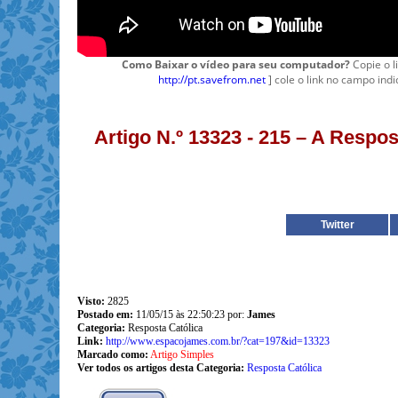
Como Baixar o vídeo para seu computador?
Copie o l
http://pt.savefrom.net
] cole o link no campo indi
Artigo N.º 13323 - 215 – A Respo
Twitter
Visto:
2825
Postado em:
11/05/15 às 22:50:23 por:
James
Categoria:
Resposta Católica
Link:
http://www.espacojames.com.br/?cat=197&id=13323
Marcado como:
Artigo Simples
Ver todos os artigos desta Categoria:
Resposta Católica