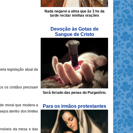
Nada negarei a alma que às 3 hs da
tarde recitar minhas orações
Devoção às Gotas de
Sangue de Cristo
ela legislação atual da
os os cristãos precisam
Será livrado das penas do Purgatório.
tude moral que modera a
Para os irmãos protestantes
ejos dentro dos limites
sensíveis da mesa e das