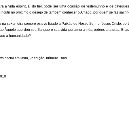
ara a vida espiritual do fiel, pode ser uma ocasião de testemunho e de cateque
 incutir no próximo o desejo de também conhecer o Amado, por quem se faz sacrifí
e na sexta-feira sempre esteve ligado à Paixão de Nosso Senhor Jesus Cristo, port
ção Àquele que deu seu Sangue e sua vida por amor a nós, pobres criaturas. E, 
alvou a humanidade?
to oficial em latim, 9ª edição, número 1809
2010