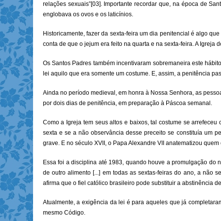
relações sexuais”[03]. Importante recordar que, na época de Sant
englobava os ovos e os laticínios.
Historicamente, fazer da sexta-feira um dia penitencial é algo qu
conta de que o jejum era feito na quarta e na sexta-feira. A Igrej
Os Santos Padres também incentivaram sobremaneira este hábito q
lei aquilo que era somente um costume. E, assim, a penitência pass
Ainda no período medieval, em honra à Nossa Senhora, as pesso
por dois dias de penitência, em preparação à Páscoa semanal.
Como a Igreja tem seus altos e baixos, tal costume se arrefeceu 
sexta e se a não observância desse preceito se constituía um pe
grave. E no século XVII, o Papa Alexandre VII anatematizou quem
Essa foi a disciplina até 1983, quando houve a promulgação do n
de outro alimento [...] em todas as sextas-feiras do ano, a nã
afirma que o fiel católico brasileiro pode substituir a abstinência
Atualmente, a exigência da lei é para aqueles que já completara
mesmo Código.