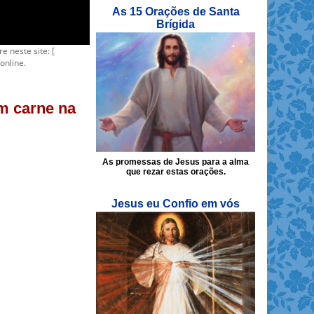
As 15 Orações de Santa
Brígida
re neste site: [
online.
em carne na
As promessas de Jesus para a alma
que rezar estas orações.
Jesus eu Confio em vós