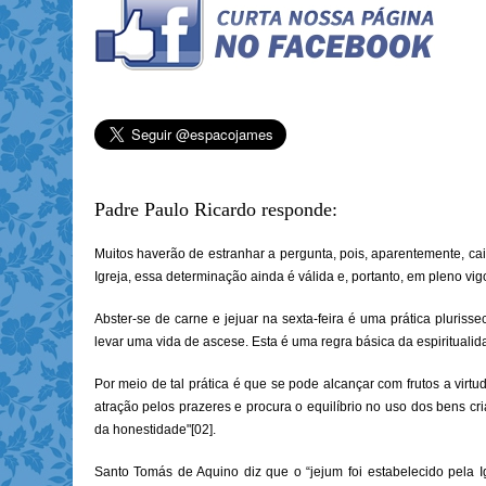
Padre Paulo Ricardo responde:
Muitos haverão de estranhar a pergunta, pois, aparentemente, cai
Igreja, essa determinação ainda é válida e, portanto, em pleno vigo
Abster-se de carne e jejuar na sexta-feira é uma prática pluriss
levar uma vida de ascese. Esta é uma regra básica da espiritualida
Por meio de tal prática é que se pode alcançar com frutos a vir
atração pelos prazeres e procura o equilíbrio no uso dos bens cr
da honestidade"[02].
Santo Tomás de Aquino diz que o “jejum foi estabelecido pela I