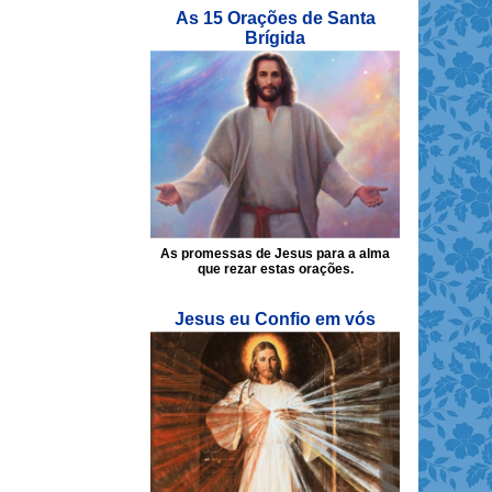
As 15 Orações de Santa
Brígida
As promessas de Jesus para a alma
que rezar estas orações.
Jesus eu Confio em vós