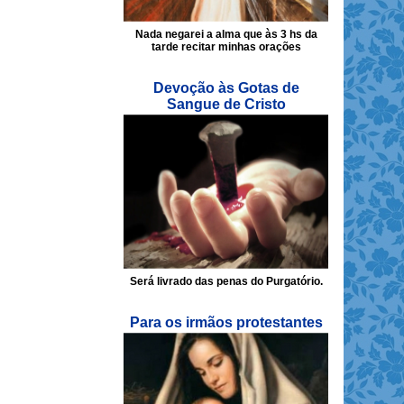
Nada negarei a alma que às 3 hs da
tarde recitar minhas orações
Devoção às Gotas de
Sangue de Cristo
Será livrado das penas do Purgatório.
Para os irmãos protestantes