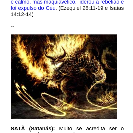
é calmo, mas maquiavélico, liderou a rebelião e
foi expulso do Céu
. (Ezequiel 28:11-19 e Isaías
14:12-14)
--
SATÃ (Satanás):
Muito se acredita ser o