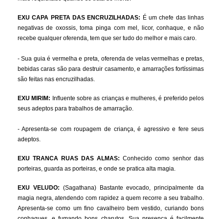
EXU CAPA PRETA DAS ENCRUZILHADAS:
É um chefe das linhas
negativas de oxossis, toma pinga com mel, licor, conhaque, e não
recebe qualquer oferenda, tem que ser tudo do melhor e mais caro.
- Sua guia é vermelha e preta, oferenda de velas vermelhas e pretas,
bebidas caras são para destruir casamento, e amarrações fortíssimas
são feitas nas encruzilhadas.
EXU MIRIM:
Influente sobre as crianças e mulheres, é preferido pelos
seus adeptos para trabalhos de amarração.
- Apresenta-se com roupagem de criança, é agressivo e fere seus
adeptos.
EXU TRANCA RUAS DAS ALMAS:
Conhecido como senhor das
porteiras, guarda as porteiras, e onde se pratica alta magia.
EXU VELUDO:
(Sagathana) Bastante evocado, principalmente da
magia negra, atendendo com rapidez a quem recorre a seu trabalho.
Apresenta-se como um fino cavalheiro bem vestido, curiando bons
conhaques, e fumando bons charutos. Sua presença é facilmente