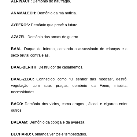
ALRINACH:
Demônio do naufrágio.
ANAMALECH:
Demônio da má notícia.
AYPEROS:
Demônio que prevê o futuro.
AZAZEL:
Demônio das armas de guerra.
BAAL:
Duque do inferno, comanda o assassinato de crianças e o
sexo brutal contra elas.
BAAL-BERITH:
Destruidor de casamentos.
BAAL-ZEBU:
Conhecido como ''O senhor das moscas'', destrói
vegetação com suas pragas, demônio da Fome, miséria,
necessidades.
BACO:
Demônio dos vícios, como drogas , álcool e cigarros enter
outros.
BALAAM:
Demônio da cobiça e da avareza.
BECHARD:
Comanda ventos e tempestados.