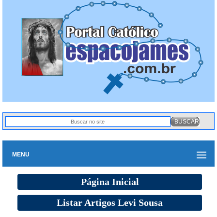
MENU
Página Inicial
Listar Artigos Levi Sousa