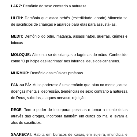
LARZ:
Demônio do sexo contrario a natureza.
LILITH:
Demônio que ataca bebês (esterilidade, aborto) Alimenta-se
de sacrifícios de crianças e aparece para elas para assustá-las.
MEDIT:
Demônio do ódio, matança, assassinatos, guerras, ciúmes e
fofocas.
MOLOQUE:
Alimenta-se de crianças e lagrimas de mães. Conhecido
como ''O príncipe das lagrimas'' nos infernos, deus dos cananeus.
MURMUR:
Demônio das músicas profanas.
PAN ou PÃ:
Muito poderoso é um demônio que atua na mente, causa
doenças mentais, depressão, tendências de sexo contrario á natureza
de Deus, suicidas, ataques nervoso, rejeição.
REGE:
Tem o poder de incorporar pessoas e tomar a mente delas
através das drogas, incorpora também em cultos do mal e levam a
atos de sacrifícios.
SAARECAI:
Habita em buracos de casas, em sujeira, imundícia e