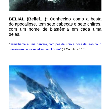
BELIAL (Beliel....):
Conhecido como a besta
do apocalipse, tem sete cabeças e sete chifres,
com um nome de blasfêmia em cada uma
delas.
"
Semelhante a uma pantera, com pés de urso e boca de leão, foi o
primeiro entrar na rebelião com Lúcifer"
( 2 Corintios 6:15)
--