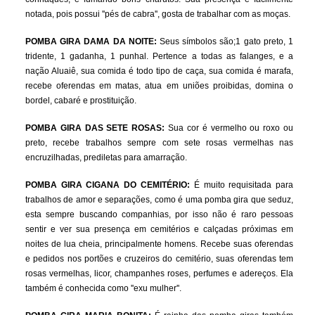
notada, pois possui ''pés de cabra'', gosta de trabalhar com as moças.
POMBA GIRA DAMA DA NOITE:
Seus símbolos são;1 gato preto, 1
tridente, 1 gadanha, 1 punhal. Pertence a todas as falanges, e a
nação Aluaiê, sua comida é todo tipo de caça, sua comida é marafa,
recebe oferendas em matas, atua em uniões proibidas, domina o
bordel, cabaré e prostituição.
POMBA GIRA DAS SETE ROSAS:
Sua cor é vermelho ou roxo ou
preto, recebe trabalhos sempre com sete rosas vermelhas nas
encruzilhadas, prediletas para amarração.
POMBA GIRA CIGANA DO CEMITÉRIO:
É muito requisitada para
trabalhos de amor e separações, como é uma pomba gira que seduz,
esta sempre buscando companhias, por isso não é raro pessoas
sentir e ver sua presença em cemitérios e calçadas próximas em
noites de lua cheia, principalmente homens. Recebe suas oferendas
e pedidos nos portões e cruzeiros do cemitério, suas oferendas tem
rosas vermelhas, licor, champanhes roses, perfumes e adereços. Ela
também é conhecida como ''exu mulher''.