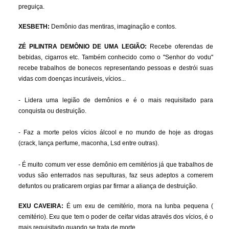
preguiça.
XESBETH:
Demônio das mentiras, imaginação e contos.
ZÉ PILINTRA DEMÔNIO DE UMA LEGIÃO:
Recebe oferendas de
bebidas, cigarros etc. Também conhecido como o ''Senhor do vodu''
recebe trabalhos de bonecos representando pessoas e destrói suas
vidas com doenças incuráveis, vícios...
- Lidera uma legião de demônios e é o mais requisitado para
conquista ou destruição.
- Faz a morte pelos vícios álcool e no mundo de hoje as drogas
(crack, lança perfume, maconha, Lsd entre outras).
- É muito comum ver esse demônio em cemitérios já que trabalhos de
vodus são enterrados nas sepulturas, faz seus adeptos a comerem
defuntos ou praticarem orgias par firmar a aliança de destruição.
EXU CAVEIRA:
É um exu de cemitério, mora na lunba pequena (
cemitério). Exu que tem o poder de ceifar vidas através dos vícios, é o
mais requisitado quando se trata de morte.