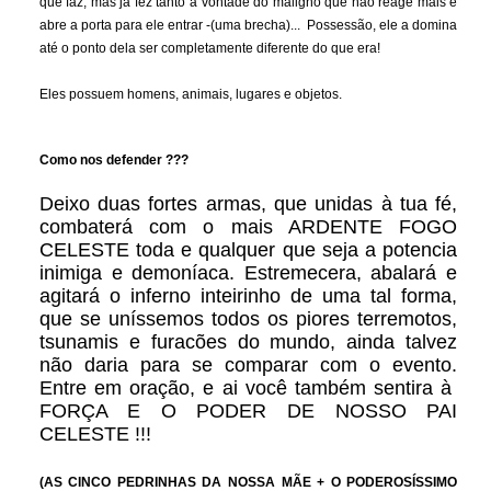
que faz, mas já fez tanto a vontade do maligno que não reage mais e
abre a porta para ele entrar -(uma brecha)... Possessão, ele a domina
até o ponto dela ser completamente diferente do que era!
Eles possuem homens, animais, lugares e objetos.
Como nos defender ???
Deixo duas fortes armas, que unidas à tua fé,
combaterá com o mais ARDENTE FOGO
CELESTE toda e qualquer que seja a potencia
inimiga e demoníaca. Estremecera, abalará e
agitará o inferno inteirinho de uma tal forma,
que se uníssemos todos os piores terremotos,
tsunamis e furacões do mundo, ainda talvez
não daria para se comparar com o evento.
Entre em oração, e ai você também sentira à
FORÇA E O PODER DE NOSSO PAI
CELESTE !!!
(AS CINCO PEDRINHAS DA NOSSA MÃE + O PODEROSÍSSIMO