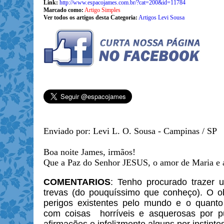
Link:
http://www.espacojames.com.br/?cat=200&id=11784
Marcado como:
Artigo Simples
Ver todos os artigos desta Categoria:
Artigos Levi Sousa
Enviado por: Levi L. O. Sousa - Campinas / SP
Boa noite James, irmãos!
Que a Paz do Senhor JESUS, o amor de Maria e a 
COMENTARIOS
:
Tenho procurado trazer
trevas (do pouquíssimo que conheço). O o
perigos existentes pelo mundo e o
quanto
com
coisas horríveis e asquerosas por pu