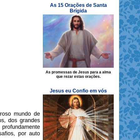
As 15 Orações de Santa
Brígida
As promessas de Jesus para a alma
que rezar estas orações.
Jesus eu Confio em vós
broso
mundo de
os, dos grandes
 profundamente
afios, por auto