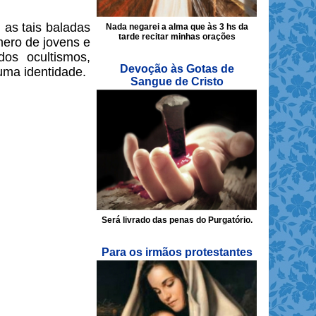
 as tais baladas
Nada negarei a alma que às 3 hs da
tarde recitar minhas orações
ero de jovens e
os ocultismos,
Devoção às Gotas de
uma identidade.
Sangue de Cristo
Será livrado das penas do Purgatório.
Para os irmãos protestantes