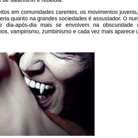
s
de satanismo e rebeldia.
feitos em
comunidades carentes, os movimentos juvenis,
iferia quanto na grandes sociedades é
assustador. O num
, e
dia-após-dia mais se envolvem na obscuridade d
ismos, vampirismo, zumbinismo e cada vez
mais aparece 