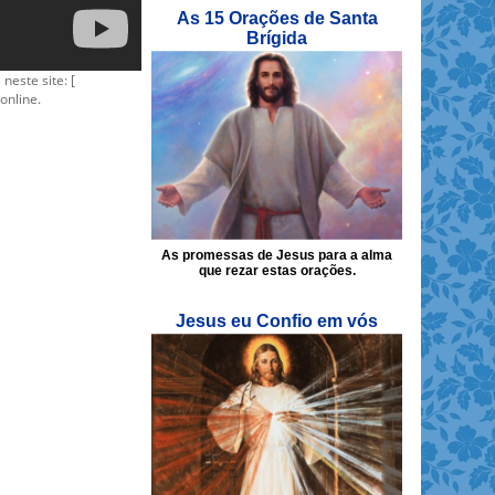
As 15 Orações de Santa
Brígida
 neste site: [
online.
As promessas de Jesus para a alma
que rezar estas orações.
Jesus eu Confio em vós