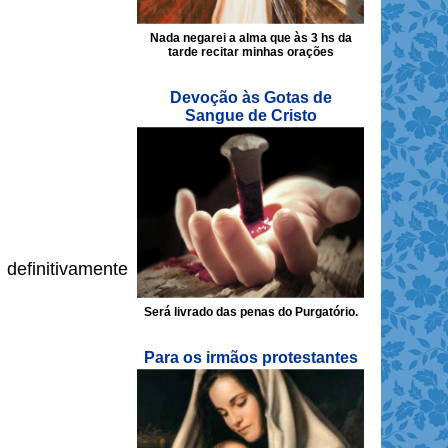
Nada negarei a alma que às 3 hs da
tarde recitar minhas orações
Devoção às Gotas de
Sangue de Cristo
efinitivamente
Será livrado das penas do Purgatório.
Para os irmãos protestantes