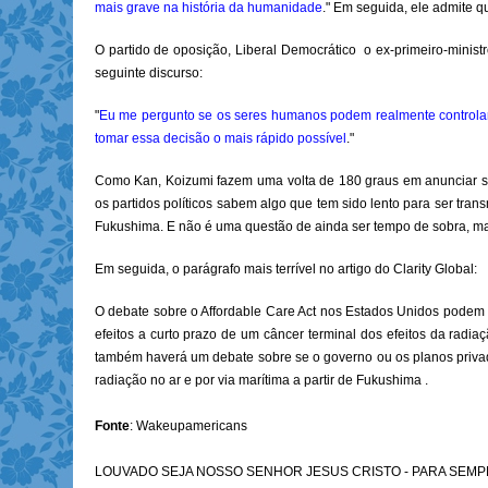
mais grave na história da humanidade
." Em seguida, ele admite q
O partido de oposição, Liberal Democrático o ex-primeiro-minist
seguinte discurso:
"
Eu me pergunto se os seres humanos podem realmente controlar a 
tomar essa decisão o mais rápido possível
."
Como Kan, Koizumi fazem uma volta de 180 graus em anunciar sua
os partidos políticos sabem algo que tem sido lento para ser tra
Fukushima. E não é uma questão de ainda ser tempo de sobra, ma
Em seguida, o parágrafo mais terrível no artigo do Clarity Global:
O debate sobre o Affordable Care Act nos Estados Unidos podem
efeitos a curto prazo de um câncer terminal dos efeitos da radi
também haverá um debate sobre se o governo ou os planos privad
radiação no ar e por via marítima a partir de Fukushima .
Fonte
: Wakeupamericans
LOUVADO SEJA NOSSO SENHOR JESUS CRISTO - PARA SEMPRE SE