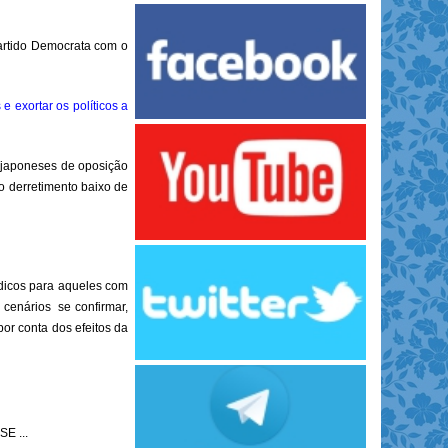
Partido Democrata com o
 exortar os políticos a
s japoneses de oposição
o derretimento baixo de
dicos para aqueles com
 cenários se confirmar,
or conta dos efeitos da
E ...