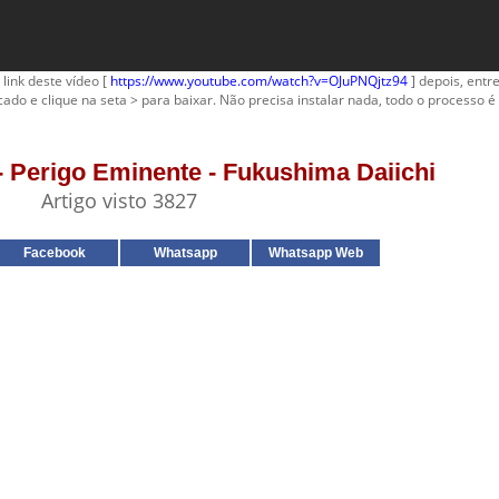
 link deste vídeo [
https://www.youtube.com/watch?v=OJuPNQjtz94
] depois, entre
cado e clique na seta > para baixar. Não precisa instalar nada, todo o processo é 
 - Perigo Eminente - Fukushima Daiichi
Artigo visto 3827
Facebook
Whatsapp
Whatsapp Web