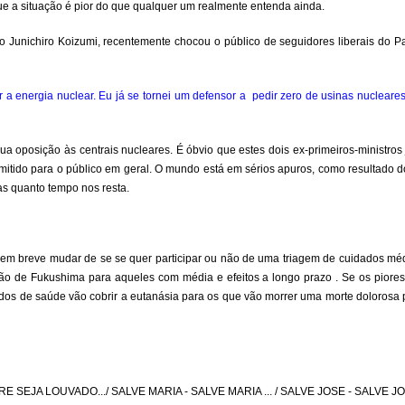
ue a situação é pior do que qualquer um realmente entenda ainda.
ro Junichiro Koizumi, recentemente chocou o público de seguidores liberais do 
energia nuclear. Eu já se tornei um defensor a pedir zero de usinas nucleares e
 oposição às centrais nucleares. É óbvio que estes dois ex-primeiros-ministro
nsmitido para o público em geral. O mundo está em sérios apuros, como resultado d
s quanto tempo nos resta.
 em breve mudar de se se quer participar ou não de uma triagem de cuidados mé
ação de Fukushima para aqueles com média e efeitos a longo prazo . Se os piores
os de saúde vão cobrir a eutanásia para os que vão morrer uma morte dolorosa p
JA LOUVADO.../ SALVE MARIA - SALVE MARIA ... / SALVE JOSE - SALVE JOS