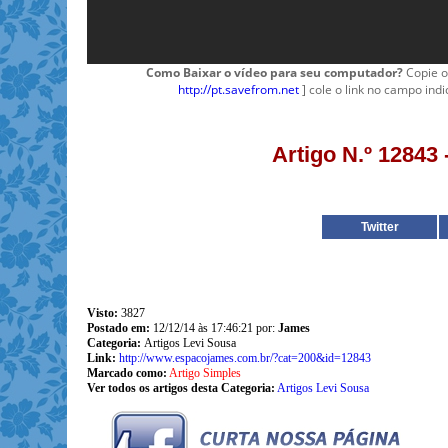
Como Baixar o vídeo para seu computador?
Copie o
http://pt.savefrom.net
] cole o link no campo indi
Artigo N.º 12843
Twitter
Visto:
3827
Postado em:
12/12/14 às 17:46:21 por:
James
Categoria:
Artigos Levi Sousa
Link:
http://www.espacojames.com.br/?cat=200&id=12843
Marcado como:
Artigo Simples
Ver todos os artigos desta Categoria:
Artigos Levi Sousa