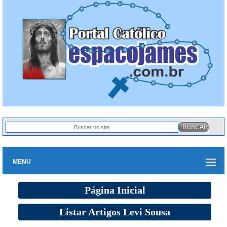
MENU
Página Inicial
Listar Artigos Levi Sousa