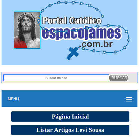
MENU
Página Inicial
Listar Artigos Levi Sousa