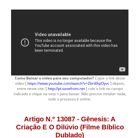
Como Baixar o vídeo para seu computador?
Copie o link deste
vídeo [
https://www.youtube.com/watch?v=Zbrd9qiOyvc
] depois,
entre neste site: [
http://pt.savefrom.net
] cole o link no campo
indicado e clique na seta > para baixar. Não precisa instalar nada,
todo o processo é online.
Artigo N.º 13087 - Gênesis: A
Criação E O Dilúvio (Filme Bíblico
Dublado)