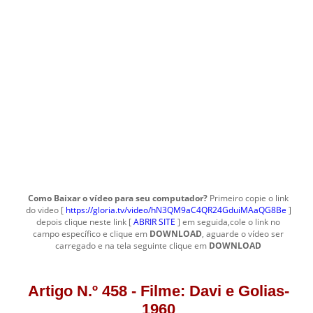
Como Baixar o vídeo para seu computador?
Primeiro copie o link
do video [
https://gloria.tv/video/hN3QM9aC4QR24GduiMAaQG8Be
]
depois clique neste link [
ABRIR SITE
] em seguida,cole o link no
campo específico e clique em
DOWNLOAD
, aguarde o vídeo ser
carregado e na tela seguinte clique em
DOWNLOAD
Artigo N.º 458 - Filme: Davi e Golias-
1960