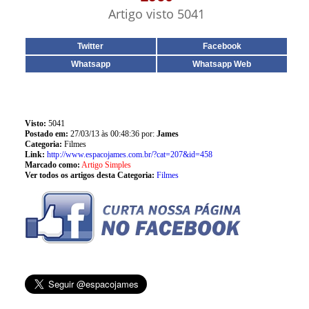
Artigo visto 5041
Twitter
Facebook
Whatsapp
Whatsapp Web
Visto:
5041
Postado em:
27/03/13 às 00:48:36 por:
James
Categoria:
Filmes
Link:
http://www.espacojames.com.br/?cat=207&id=458
Marcado como:
Artigo Simples
Ver todos os artigos desta Categoria:
Filmes