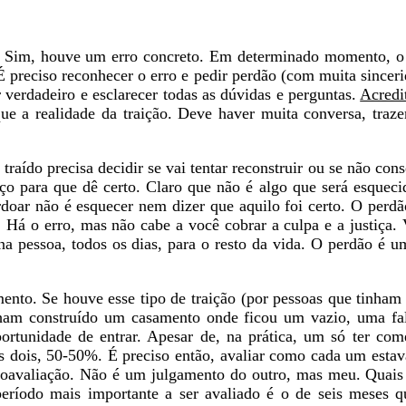
Sim, houve um erro concreto. Em determinado momento, o 
É preciso reconhecer o erro e pedir perdão (com muita sincer
 verdadeiro e esclarecer todas as dúvidas e perguntas.
Acredi
ue a realidade da traição. Deve haver muita conversa, traze
raído precisa decidir se vai tentar reconstruir ou se não cons
rço para que dê certo. Claro que não é algo que será esqueci
doar não é esquecer nem dizer que aquilo foi certo. O perdão
 Há o erro, mas não cabe a você cobrar a culpa e a justiça.
r na pessoa, todos os dias, para o resto da vida. O perdão é 
amento. Se houve esse tipo de traição (por pessoas que tinham
nham construído um casamento onde ficou um vazio, uma fal
ortunidade de entrar. Apesar de, na prática, um só ter come
os dois, 50-50%. É preciso então, avaliar como cada um estav
utoavaliação. Não é um julgamento do outro, mas meu. Quais
eríodo mais importante a ser avaliado é o de seis meses 