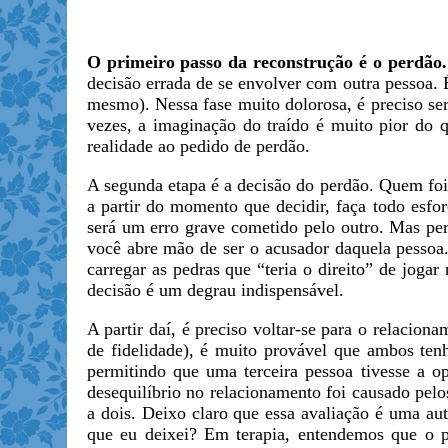
O primeiro passo da reconstrução é o perdão.
decisão errada de se envolver com outra pessoa. 
mesmo). Nessa fase muito dolorosa, é preciso ser
vezes, a imaginação do traído é muito pior do q
realidade ao pedido de perdão.
A segunda etapa é a decisão do perdão. Quem foi t
a partir do momento que decidir, faça todo esfo
será um erro grave cometido pelo outro. Mas per
você abre mão de ser o acusador daquela pessoa.
carregar as pedras que “teria o direito” de joga
decisão é um degrau indispensável.
A partir daí, é preciso voltar-se para o relacion
de fidelidade), é muito provável que ambos te
permitindo que uma terceira pessoa tivesse a op
desequilíbrio no relacionamento foi causado pel
a dois. Deixo claro que essa avaliação é uma a
que eu deixei? Em terapia, entendemos que o p