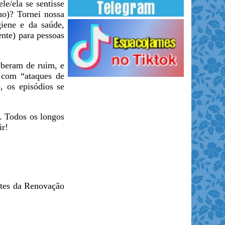
e/ela se sentisse
lho)? Tornei nossa
giene e da saúde,
ente) para pessoas
eberam de ruim, e
, com “ataques de
 os episódios se
a. Todos os longos
ir!
rtes da Renovação