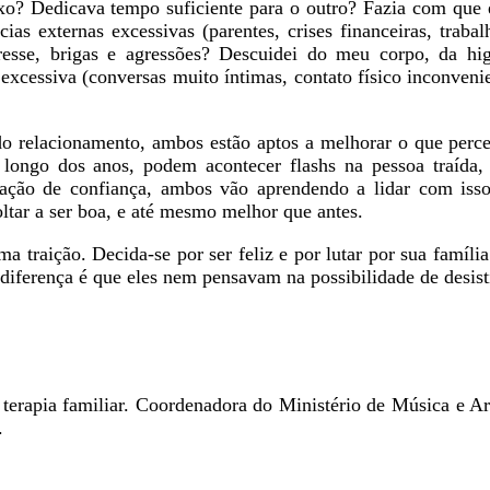
xo? Dedicava tempo suficiente para o outro? Fazia com que el
cias externas excessivas (parentes, crises financeiras, traba
esse, brigas e agressões? Descuidei do meu corpo, da hi
a excessiva (conversas muito íntimas, contato físico inconveni
do relacionamento, ambos estão aptos a melhorar o que perc
o longo dos anos, podem acontecer flashs na pessoa traída
ão de confiança, ambos vão aprendendo a lidar com isso,
ltar a ser boa, e até mesmo melhor que antes.
a traição. Decida-se por ser feliz e por lutar por sua famíli
diferença é que eles nem pensavam na possibilidade de desist
m terapia familiar. Coordenadora do Ministério de Música e A
.