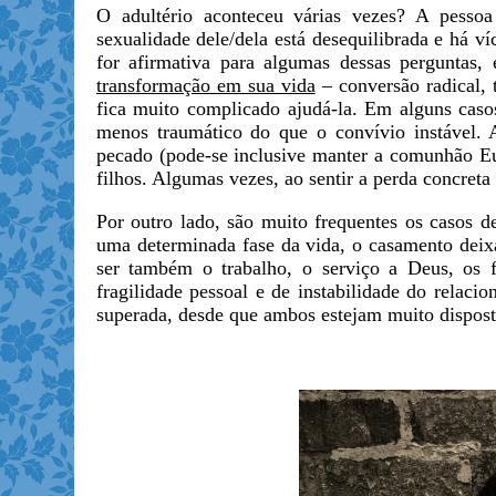
O adultério aconteceu várias vezes? A pesso
sexualidade dele/dela está desequilibrada e há ví
for afirmativa para algumas dessas perguntas,
transformação em sua vida
– conversão radical, 
fica muito complicado ajudá-la. Em alguns casos
menos traumático do que o convívio instável. A
pecado (pode-se inclusive manter a comunhão Euc
filhos. Algumas vezes, ao sentir a perda concreta
Por outro lado, são muito frequentes os casos d
uma determinada fase da vida, o casamento deixa
ser também o trabalho, o serviço a Deus, os
fragilidade pessoal e de instabilidade do relac
superada, desde que ambos estejam muito disposto