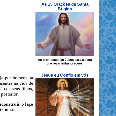
As 15 Orações de Santa
Brígida
As promessas de Jesus para a alma
que rezar estas orações.
Jesus eu Confio em vós
eja por homens ou
esentes na vida de
o de seus filhos,
posterior.
econstruir o laço
r nisso.