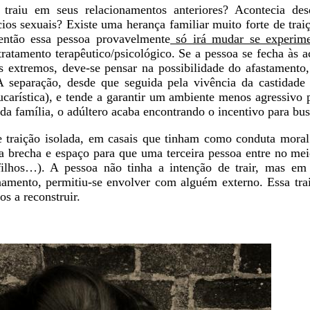
a traiu em seus relacionamentos anteriores? Acontecia d
cios sexuais? Existe uma herança familiar muito forte de trai
 então essa pessoa provavelmente
só irá mudar se experim
tratamento terapêutico/psicológico. Se a pessoa se fecha às 
 extremos, deve-se pensar na possibilidade do afastamento,
 separação, desde que seguida pela vivência da castidade 
arística), e tende a garantir um ambiente menos agressivo p
 da família, o adúltero acaba encontrando o incentivo para bu
e traição isolada, em casais que tinham como conduta moral
 brecha e espaço para que uma terceira pessoa entre no mei
 filhos…). A pessoa não tinha a intenção de trair, mas 
ionamento, permitiu-se envolver com alguém externo. Essa tra
s a reconstruir.