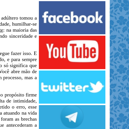
adúltero tomou a
idade, humilhar-se
te
: na maioria das
ndo sinceridade e
egue fazer isso. E
do, e para sempre
 só significa que
 Você abre mão de
um processo, mas a
 o propósito firme
ta de intimidade,
tido o erro, esse
a atuando na vida
 foram as brechas
que antecederam a