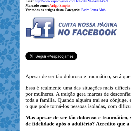
Link:
http://www.espacojames.com.br/?cat=209&id=14521
Marcado como:
Artigo Simples
Ver todos os artigos desta Categoria:
Padre Jonas Abib
Apesar de ser tão doloroso e traumático, será que 
Essa é realmente uma das situações mais difícei
por mulheres.
A traição gera marcas de desconfi
toda a família. Quando alguém trai seu cônjuge,
o que pode torná-los pessoas isoladas, com dificul
Mas apesar de ser tão doloroso e traumático, s
de fidelidade após o adultério? Acredito que a 