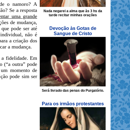
esde o namoro? A
ção? Se a resposta
Nada negarei a alma que às 3 hs da
tarde recitar minhas orações
entar uma grande
ações de mudança,
 que pode ser até
Devoção às Gotas de
Sangue de Cristo
individual, não é
ara a criação dos
scar a mudança.
 a fidelidade. Em
o (“a outra” pode
em um momento de
ição pode sim ser
Será livrado das penas do Purgatório.
Para os irmãos protestantes