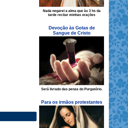
Nada negarei a alma que às 3 hs da
tarde recitar minhas orações
Devoção às Gotas de
Sangue de Cristo
Será livrado das penas do Purgatório.
Para os irmãos protestantes