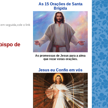
As 15 Orações de Santa
Brígida
] em seguida,cole o link
bispo de
As promessas de Jesus para a alma
que rezar estas orações.
Jesus eu Confio em vós