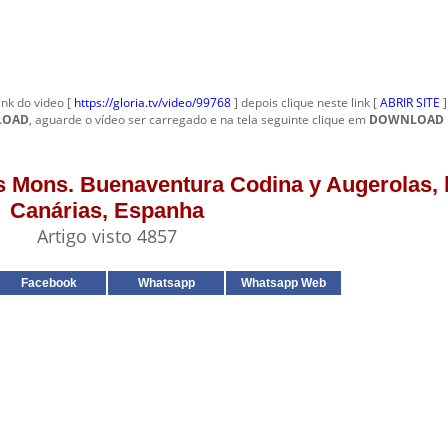
ink do video [
https://gloria.tv/video/99768
] depois clique neste link [
ABRIR SITE
LOAD
, aguarde o vídeo ser carregado e na tela seguinte clique em
DOWNLOAD
us Mons. Buenaventura Codina y Augerolas, 
Canárias, Espanha
Artigo visto 4857
Facebook
Whatsapp
Whatsapp Web