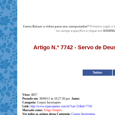
Como Baixar o vídeo para seu computador?
Primeiro copie o l
no campo específico e clique em
DOWN
Artigo N.º 7742 - Servo de De
Twitter
Visto:
4857
Postado em:
30/04/11 às 16:27:20 por:
James
Categoria:
Corpos Incorruptos
Link:
http://www.espacojames.com.br/?cat=21&id=7742
Marcado como:
Artigo Simples
Ver todos os artigos desta Categoria:
Corpos Incorruptos