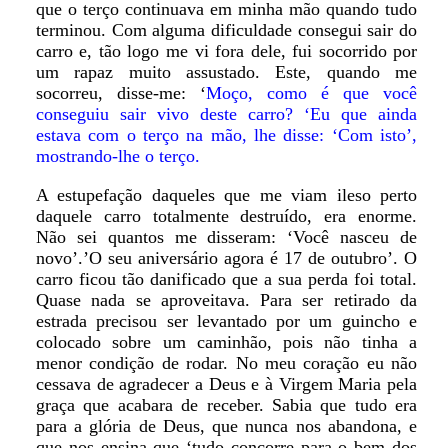
que o terço continuava em minha mão quando tudo
terminou. Com alguma dificuldade consegui sair do
carro e, tão logo me vi fora dele, fui socorrido por
um rapaz muito assustado. Este, quando me
socorreu, disse-me: ‘
Moço, como é que você
conseguiu sair vivo deste carro? ‘Eu que ainda
estava com o terço na mão, lhe disse: ‘Com isto’,
mostrando-lhe o terço.
A estupefação daqueles que me viam ileso perto
daquele carro totalmente destruído, era enorme.
Não sei quantos me disseram: ‘Você nasceu de
novo’.’O seu aniversário agora é 17 de outubro’. O
carro ficou tão danificado que a sua perda foi total.
Quase nada se aproveitava. Para ser retirado da
estrada precisou ser levantado por um guincho e
colocado sobre um caminhão, pois não tinha a
menor condição de rodar. No meu coração eu não
cessava de agradecer a Deus e à Virgem Maria pela
graça que acabara de receber. Sabia que tudo era
para a glória de Deus, que nunca nos abandona, e
que nos ensina que ‘tudo concorre para o bem dos