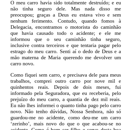
O meu carro havia sido totalmente destruído; e eu
não tinha seguro dele. Mas nada disso me
preocupou; graças a Deus eu estava vivo e sem
nenhum ferimento. Contudo, quando fomos à
Delegacia, encontramos o motorista do caminhão
que havia causado todo o acidente; e ele me
informou que o seu caminhão tinha seguro,
inclusive contra terceiros e que tentaria pagar pelo
estrago do meu carro. Senti aí o dedo de Deus e a
mão materna de Maria querendo me devolver um
carro novo.
Como fiquei sem carro, e precisava dele para meus
trabalhos, comprei outro carro por nove mil e
quinhentos reais. Depois de dois meses, fui
informado pela Seguradora, que eu receberia, pelo
prejuízo do meu carro, a quantia de dez mil reais.
Eu não lhes informei o quanto tinha pago pelo carro
novo. Não tenho dúvidas, Nossa Senhora, não só
guardou-me no acidente, como deu-me um carro
‘zerinho’, mais novo do que o que acabou-se no
acidente. Como é bom ser filho e servo desta boa