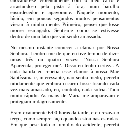
chocando-se violentamente com o meu carro e
arrastando-o pela pista à fora, num barulho
ensurdecedor e apavorante. Naquele momento,
lúcido, em poucos segundos muitos pensamentos
vieram à minha mente. Primeiro, pensei que fosse
morrer esmagado. Senti-me como se estivesse
dentro de uma lata que vai sendo amassada.
No mesmo instante comecei a clamar por Nossa
Senhora. Lembro-me de que eu tive tempo de dizer
umas três ou quatro vezes: ‘Nossa Senhora
Aparecida, protegei-me’. Disso eu tenho certeza. A
cada batida eu repetia esse clamor à nossa Mãe
Santíssima e, interessante, não sentia medo, percebi
nitidamente que embora o carro fosse ficando cada
vez mais amassado, eu, contudo, nada sofria. Tudo
muito rápido. As mãos de Maria me amparavam e
protegiam milagrosamente.
Eram exatamente 6:00 horas da tarde, e eu rezava o
terço, como sempre faço quando estou nas estradas.
Em que pese todo o tumulto do acidente, percebi