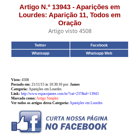
Artigo N.º 13943 - Aparições em
Lourdes: Aparição 11, Todos em
Oração
Artigo visto 4508
Twitter
Facebook
Whatsapp
Whatsapp Web
Visto:
4508
Postado em:
21/11/15 às 10:30:10 por:
James
Categoria:
Aparições em Lourdes
Link:
http://www.espacojames.com.br/?cat=237&id=13943
Marcado como:
Artigo Simples
Ver todos os artigos desta Categoria:
Aparições em Lourdes