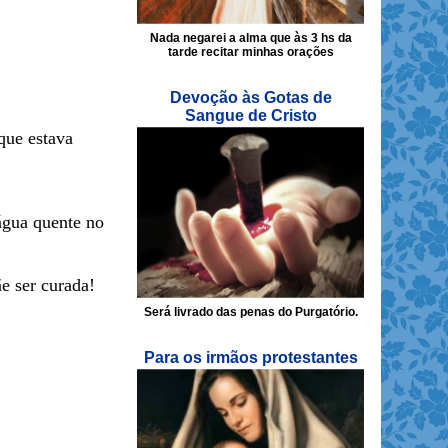
Nada negarei a alma que às 3 hs da
tarde recitar minhas orações
Devoção às Gotas de
Sangue de Cristo
que estava
água quente no
e ser curada!
Será livrado das penas do Purgatório.
Para os irmãos protestantes