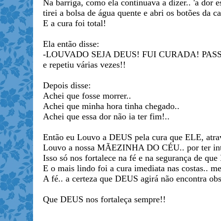
Na barriga, como ela continuava a dizer.. 'a dor e
tirei a bolsa de água quente e abri os botões da c
E a cura foi total!
Ela então disse:
-LOUVADO SEJA DEUS! FUI CURADA! PAS
e repetiu várias vezes!!
Depois disse:
Achei que fosse morrer..
Achei que minha hora tinha chegado..
Achei que essa dor não ia ter fim!..
Então eu Louvo a DEUS pela cura que ELE, atra
Louvo a nossa MÃEZINHA DO CÉU.. por ter interc
Isso só nos fortalece na fé e na segurança de q
E o mais lindo foi a cura imediata nas costas..
A fé.. a certeza que DEUS agirá não encontra ob
Que DEUS nos fortaleça sempre!!