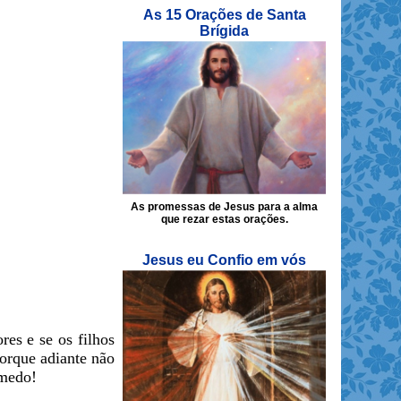
As 15 Orações de Santa
Brígida
As promessas de Jesus para a alma
que rezar estas orações.
Jesus eu Confio em vós
es e se os filhos
orque adiante não
 medo!