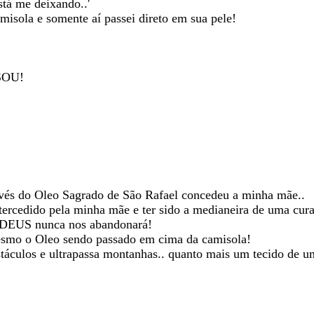
stá me deixando..'
amisola e somente aí passei direto em sua pele!
SOU!
vés do Oleo Sagrado de São Rafael concedeu a minha mãe..
edido pela minha mãe e ter sido a medianeira de uma cura 
ue DEUS nunca nos abandonará!
 mesmo o Oleo sendo passado em cima da camisola!
stáculos e ultrapassa montanhas.. quanto mais um tecido de u