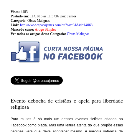
Visto:
4483
Postado em:
11/01/16 às 11:57:07 por:
James
Categoria:
Obras Malignas
Link:
http://www.espacojames.com.br/?cat=31&id=14068
Marcado como:
Artigo Simples
Ver todos os artigos desta Categoria:
Obras Malignas
Evento debocha de cristãos e apela para liberdade
religiosa
Para muitos é só mais um desses eventos fictícios criados no
Facebook como piada. Mas uma leitura atenta do que propõe essas
páginas verá que deve acontecer mesmo. A paródia satânica da