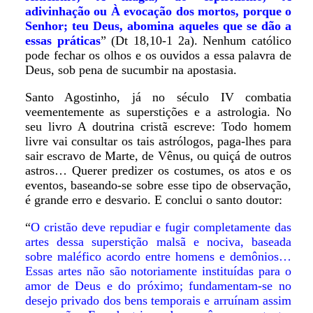
adivinhação ou À evocação dos mortos, porque o
Senhor; teu Deus, abomina aqueles que se dão a
essas práticas
” (Dt 18,10-1 2a). Nenhum católico
pode fechar os olhos e os ouvidos a essa palavra de
Deus, sob pena de sucumbir na apostasia.
Santo Agostinho, já no século IV combatia
veementemente as superstições e a astrologia. No
seu livro A doutrina cristã escreve: Todo homem
livre vai consultar os tais astrólogos, paga-lhes para
sair escravo de Marte, de Vênus, ou quiçá de outros
astros… Querer predizer os costumes, os atos e os
eventos, baseando-se sobre esse tipo de observação,
é grande erro e desvario. E conclui o santo doutor:
“
O cristão deve repudiar e fugir completamente das
artes dessa superstição malsã e nociva, baseada
sobre maléfico acordo entre homens e demônios…
Essas artes não são notoriamente instituídas para o
amor de Deus e do próximo; fundamentam-se no
desejo privado dos bens temporais e arruínam assim