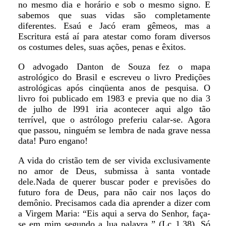
no mesmo dia e horário e sob o mesmo signo. E
sabemos que suas vidas são completamente
diferentes. Esaú e Jacó eram gêmeos, mas a
Escritura está aí para atestar como foram diversos
os costumes deles, suas ações, penas e êxitos.
O advogado Danton de Souza fez o mapa
astrológico do Brasil e escreveu o livro Predições
astrológicas após cinqüenta anos de pesquisa. O
livro foi publicado em 1983 e previa que no dia 3
de julho de l991 iria acontecer aqui algo tão
terrível, que o astrólogo preferiu calar-se. Agora
que passou, ninguém se lembra de nada grave nessa
data! Puro engano!
A vida do cristão tem de ser vivida exclusivamente
no amor de Deus, submissa à santa vontade
dele.Nada de querer buscar poder e previsões do
futuro fora de Deus, para não cair nos laços do
demônio. Precisamos cada dia aprender a dizer com
a Virgem Maria: “Eis aqui a serva do Senhor, faça-
se em mim segundo a lua palavra ” (Lc 1,38). Só