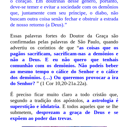
o coração. Em doutrinas desse gênero, portanto,
deve-se temer e evitar a sociedade com os demônios
que, juntamente com seu príncipe, o diabo, não
buscam outra coisa senão fechar e obstruir a estrada
de nosso retorno (a Deus).”
Essas palavras fortes do Doutor da Graça são
confirmadas pelas palavras de São Paulo, quando
advertiu os coríntios de que “
as coisas que os
pagãos sacrificam, sacrificam-nas a demônios e
não a Deus. E eu não quero que tenhais
comunhão com os demônios. Não podeis beber
ao mesmo tempo o cálice do Senhor e o cálice
dos demônios. (…) Ou queremos provocar a ira
do Senhor?
” (1 Cor 10,20-21a.22a).
É preciso ficar muito claro a todo cristão que,
segundo a tradição dos apóstolos,
a astrologia é
superstição e idolatria
. E todos aqueles que se lhe
submetem,
desprezam a graça de Deus e se
expõem ao poder das trevas
.