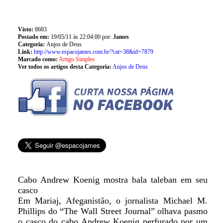
Visto:
8683
Postado em:
19/05/11 às 22:04:00 por:
James
Categoria:
Anjos de Deus
Link:
http://www.espacojames.com.br/?cat=38&id=7879
Marcado como:
Artigo Simples
Ver todos os artigos desta Categoria:
Anjos de Deus
Cabo Andrew Koenig mostra bala taleban em seu
casco
Em Mariaj, Afeganistão, o jornalista Michael M.
Phillips do “The Wall Street Journal” olhava pasmo
o casco do cabo Andrew Koenig perfurado por um