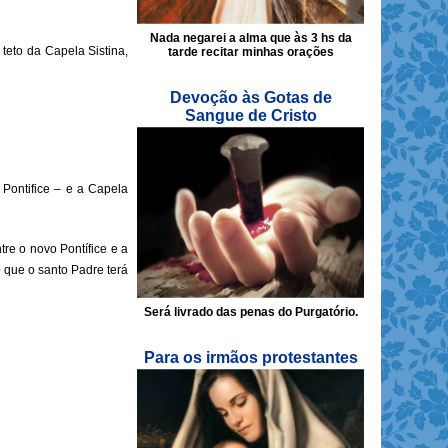
Nada negarei a alma que às 3 hs da
teto da Capela Sistina,
tarde recitar minhas orações
Devoção às Gotas de
Sangue de Cristo
 Pontifice – e a Capela
tre o novo Pontífice e a
 que o santo Padre terá
Será livrado das penas do Purgatório.
Para os irmãos protestantes