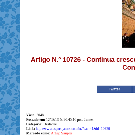
Artigo N.º 10726 - Continua cres
Con
Twitter
Visto:
3048
Postado em:
12/03/13 às 20:45:16 por:
James
Categoria:
Destaque
Link:
http://www.espacojames.com.br/?cat=41&id=10726
Marcado como:
Artigo Simples