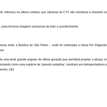
i, informou na última coletiva, que câmeras do CTV vão monitorar a chaminé no 
 para fornecer imagens exclusivas de todo o acontecimento.
meras entre a Basílica de São Pedro – onde foi celebrada a missa Pro Eligendo
ave.
ada uma lente grande angular de última geração que permitirá projetar o abraço en
onando como uma espécie de ‘pseudo-subjetiva’, mostrará aos telespectadores o
rnini. (JE)