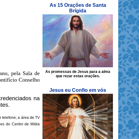
As 15 Orações de Santa
Brígida
As promessas de Jesus para a alma
ano, pela Sala de
que rezar estas orações.
ntifício Conselho
Jesus eu Confio em vós
credenciados na
tes.
 telefone; a área de TV
ões do Centro de Mídia