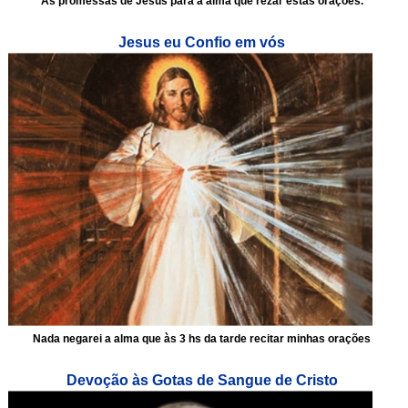
As promessas de Jesus para a alma que rezar estas orações.
Jesus eu Confio em vós
Nada negarei a alma que às 3 hs da tarde recitar minhas orações
Devoção às Gotas de Sangue de Cristo