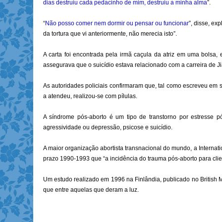
dias destruiu cada pedacinho de mim, destruiu a minha alma
”.
“
Não posso comer nem dormir ou pensar ou funcionar
”, disse, ex
da tortura que vi anteriormente, não merecia isto”.
A carta foi encontrada pela irmã caçula da atriz em uma bolsa,
assegurava que o suicídio estava relacionado com a carreira de Ji
As autoridades policiais confirmaram que, tal como escreveu em 
a atendeu, realizou-se com pílulas.
A síndrome pós-aborto é um tipo de transtorno por estresse pó
agressividade ou depressão, psicose e suicídio.
A maior organização abortista transnacional do mundo, a Interna
prazo 1990-1993 que “a incidência do trauma pós-aborto para clie
Um estudo realizado em 1996 na Finlândia, publicado no British M
que entre aquelas que deram a luz.