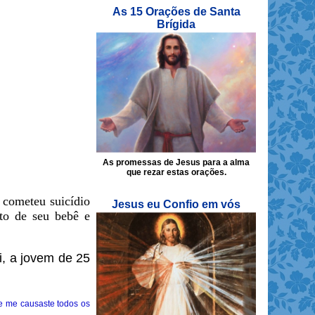
As 15 Orações de Santa
Brígida
As promessas de Jesus para a alma
que rezar estas orações.
 cometeu suicídio
Jesus eu Confio em vós
to de seu bebê e
i, a jovem de 25
e me causaste todos os