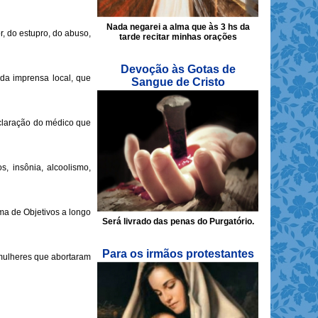
Nada negarei a alma que às 3 hs da
r, do estupro, do abuso,
tarde recitar minhas orações
Devoção às Gotas de
 da imprensa local, que
Sangue de Cristo
eclaração do médico que
, insônia, alcoolismo,
ma de Objetivos a longo
Será livrado das penas do Purgatório.
Para os irmãos protestantes
 mulheres que abortaram