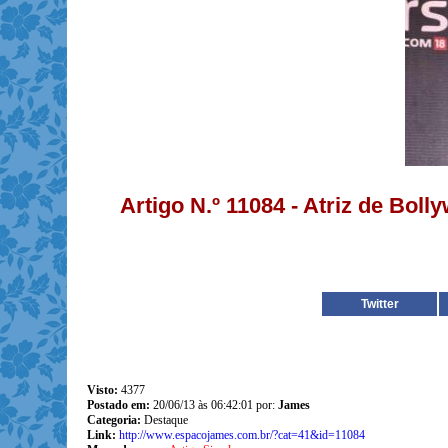
Artigo N.º 11084 - Atriz de Bol
Twitter
Visto:
4377
Postado em:
20/06/13 às 06:42:01 por:
James
Categoria:
Destaque
Link:
http://www.espacojames.com.br/?cat=41&id=11084