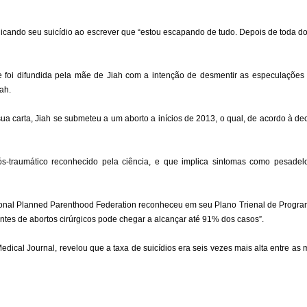
plicando seu suicídio ao escrever que “estou escapando de tudo. Depois de toda do
 e foi difundida pela mãe de Jiah com a intenção de desmentir as especulações
ah.
sua carta, Jiah se submeteu a um aborto a inícios de 2013, o qual, de acordo à d
s-traumático reconhecido pela ciência, e que implica sintomas como pesadelos
tional Planned Parenthood Federation reconheceu em seu Plano Trienal de Progra
ntes de abortos cirúrgicos pode chegar a alcançar até 91% dos casos”.
edical Journal, revelou que a taxa de suicídios era seis vezes mais alta entre as