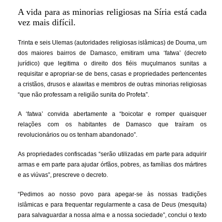
A vida para as minorias religiosas na Síria está cada
vez mais difícil.
Trinta e seis Ulemas (autoridades religiosas islâmicas) de Douma, um
dos maiores bairros de Damasco, emitiram uma ‘fatwa’ (decreto
jurídico) que legitima o direito dos fiéis muçulmanos sunitas a
requisitar e apropriar-se de bens, casas e propriedades pertencentes
a cristãos, drusos e alawitas e membros de outras minorias religiosas
“que não professam a religião sunita do Profeta”.
A ‘fatwa’ convida abertamente a “boicotar e romper quaisquer
relações com os habitantes de Damasco que traíram os
revolucionários ou os tenham abandonado”.
As propriedades confiscadas “serão utilizadas em parte para adquirir
armas e em parte para ajudar órfãos, pobres, as famílias dos mártires
e as viúvas”, prescreve o decreto.
“Pedimos ao nosso povo para apegar-se às nossas tradições
islâmicas e para frequentar regularmente a casa de Deus (mesquita)
para salvaguardar a nossa alma e a nossa sociedade”, conclui o texto