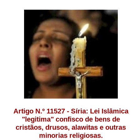
Artigo N.º 11527 - Síria: Lei Islâmica
"legitima" confisco de bens de
cristãos, drusos, alawitas e outras
minorias religiosas.