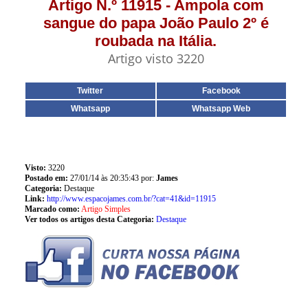
Artigo N.º 11915 - Ampola com
sangue do papa João Paulo 2º é
roubada na Itália.
Artigo visto 3220
Twitter
Facebook
Whatsapp
Whatsapp Web
Visto:
3220
Postado em:
27/01/14 às 20:35:43 por:
James
Categoria:
Destaque
Link:
http://www.espacojames.com.br/?cat=41&id=11915
Marcado como:
Artigo Simples
Ver todos os artigos desta Categoria:
Destaque