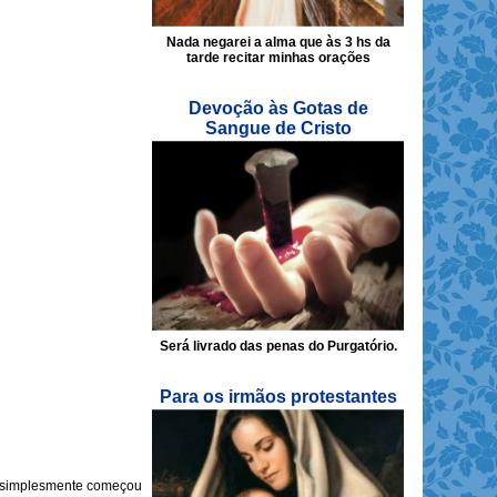
Nada negarei a alma que às 3 hs da
tarde recitar minhas orações
Devoção às Gotas de
Sangue de Cristo
Será livrado das penas do Purgatório.
Para os irmãos protestantes
 e simplesmente começou