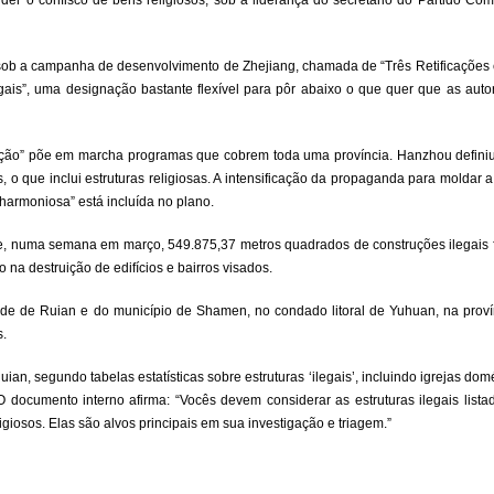
der o confisco de bens religiosos, sob a liderança do secretário do Partido Com
s sob a campanha de desenvolvimento de Zhejiang, chamada de “Três Retificaçõe
egais”, uma designação bastante flexível para pôr abaixo o que quer que as aut
ção” põe em marcha programas que cobrem toda uma província. Hanzhou defini
o que inclui estruturas religiosas. A intensificação da propaganda para moldar a
harmoniosa” está incluída no plano.
ue, numa semana em março, 549.875,37 metros quadrados de construções ilegais 
na destruição de edifícios e bairros visados.
ade de Ruian e do município de Shamen, no condado litoral de Yuhuan, na proví
s.
n, segundo tabelas estatísticas sobre estruturas ‘ilegais’, incluindo igrejas dom
documento interno afirma: “Vocês devem considerar as estruturas ilegais lista
igiosos. Elas são alvos principais em sua investigação e triagem.”