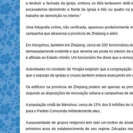
a destruir a fachada da igreja, embora os fiéis tentassem detê-
escavadeiras demolindo a frente da igreja e três ou quatro na
trabalho de demolição no interior.”
Uma fotografia online, não verificada, apareceu posteriormente
campanha que atravessa a província de Zhejiang e além.
Em Hongzhou, também em Zhejiang, cerca de 200 funcionários do
demasiadamente evidente e que deveria ser posta no interior da i
é afiliada ao Estado chinês. Um funcionário lhe disse que a remoçã
Autoridades no condado de Yongjia exigiram que a congregação se
que o expurgo de igrejas e cruzes também estava avançando em o
Os edifícios na província de Zhejiang podem ser apenas as primei
segundo as disposições de renovação urbana e campanhas de d
A população cristã de Wenzhou, cerca de 15% dos 9 milhões de c
para o Partido Comunista militantemente ateu.
A popularidade de grupos religiosos tem sido um motivo de ans
primeiros anos do estabelecimento de seu regime. Décadas mais