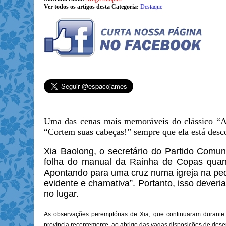
Ver todos os artigos desta Categoria:
Destaque
Uma das cenas mais memoráveis do clássico “Al
“Cortem suas cabeças!” sempre que ela está desc
Xia Baolong, o secretário do Partido Comuni
folha do manual da Rainha de Copas quando
Apontando para uma cruz numa igreja na peq
evidente e chamativa”. Portanto, isso deveria
no lugar.
As observações peremptórias de Xia, que continuaram durante
província recentemente, ao abrigo das vagas disposições de des