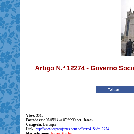
Artigo N.º 12274 - Governo Soc
Twitter
Visto:
3315
Postado em:
07/05/14 às 07:39:30 por:
James
Categoria:
Destaque
Link:
http://www.espacojames.com.br/?cat=41&id=12274
Marcado como:
Artigo Simples