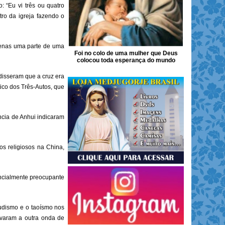
: “Eu vi três ou quatro
ro da igreja fazendo o
apenas uma parte de uma
Foi no colo de uma mulher que Deus
colocou toda esperança do mundo
isseram que a cruz era
ico dos Três-Autos, que
ncia de Anhui indicaram
os religiosos na China,
encialmente preocupante
udismo e o taoísmo nos
evaram a outra onda de