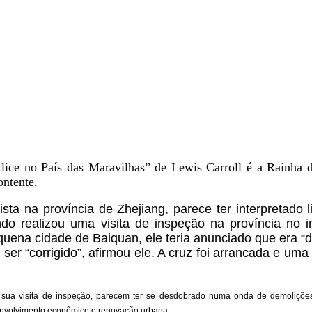
ice no País das Maravilhas” de Lewis Carroll é a Rainha 
ontente.
sta na província de Zhejiang, parece ter interpretado 
 realizou uma visita de inspeção na província no in
uena cidade de Baiquan, ele teria anunciado que era 
 ser “corrigido”, afirmou ele. A cruz foi arrancada e u
 sua visita de inspeção, parecem ter se desdobrado numa onda de demoliçõe
envolvimento econômico e renovação urbana.