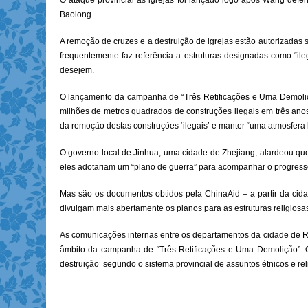
O ataque provincial às igrejas foi lançado logo após Wang defen
Baolong.
A remoção de cruzes e a destruição de igrejas estão autorizada
frequentemente faz referência a estruturas designadas como “il
desejem.
O lançamento da campanha de “Três Retificações e Uma Demoli
milhões de metros quadrados de construções ilegais em três anos, 
da remoção destas construções ‘ilegais’ e manter “uma atmosfera 
O governo local de Jinhua, uma cidade de Zhejiang, alardeou q
eles adotariam um “plano de guerra” para acompanhar o progresso 
Mas são os documentos obtidos pela ChinaAid – a partir da cid
divulgam mais abertamente os planos para as estruturas religiosa
As comunicações internas entre os departamentos da cidade de Ruia
âmbito da campanha de “Três Retificações e Uma Demolição”. O 
destruição’ segundo o sistema provincial de assuntos étnicos e rel