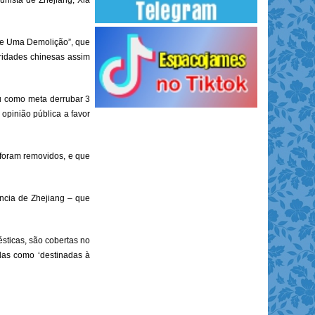
unista de Zhejiang, Xia
s e Uma Demolição”, que
oridades chinesas assim
u como meta derrubar 3
 opinião pública a favor
foram removidos, e que
ncia de Zhejiang – que
ésticas, são cobertas no
das como ‘destinadas à