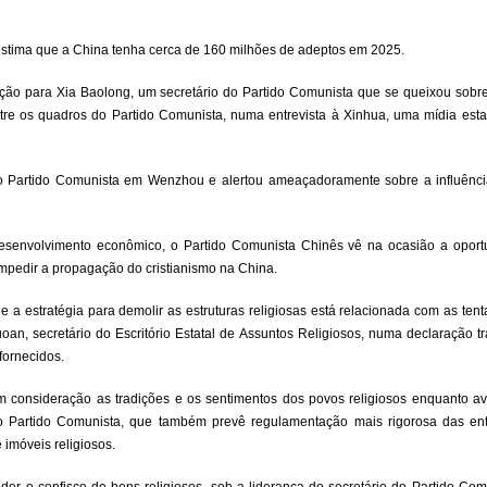
stima que a China tenha cerca de 160 milhões de adeptos em 2025.
 para Xia Baolong, um secretário do Partido Comunista que se queixou sobre a
 entre os quadros do Partido Comunista, numa entrevista à Xinhua, uma mídia esta
o Partido Comunista em Wenzhou e alertou ameaçadoramente sobre a influência 
senvolvimento econômico, o Partido Comunista Chinês vê na ocasião a oportu
impedir a propagação do cristianismo na China.
 a estratégia para demolir as estruturas religiosas está relacionada com as tent
oan, secretário do Escritório Estatal de Assuntos Religiosos, numa declaração t
fornecidos.
m consideração as tradições e os sentimentos dos povos religiosos enquanto a
 do Partido Comunista, que também prevê regulamentação mais rigorosa das ent
imóveis religiosos.