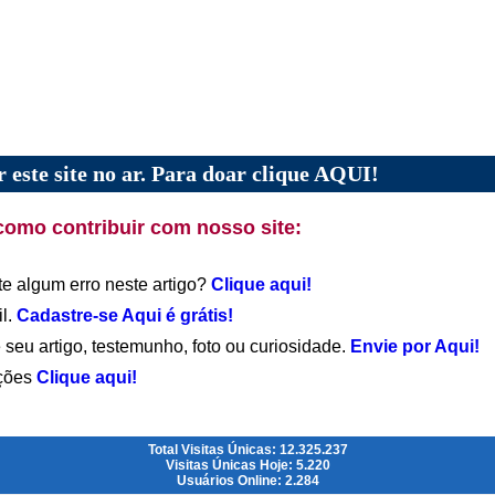
 este site no ar. Para doar clique AQUI!
como contribuir com nosso site:
te algum erro neste artigo?
Clique aqui!
il.
Cadastre-se Aqui é grátis!
 seu artigo, testemunho, foto ou curiosidade.
Envie por Aqui!
ações
Clique aqui!
Total Visitas Únicas: 12.325.237
Visitas Únicas Hoje: 5.220
Usuários Online: 2.284