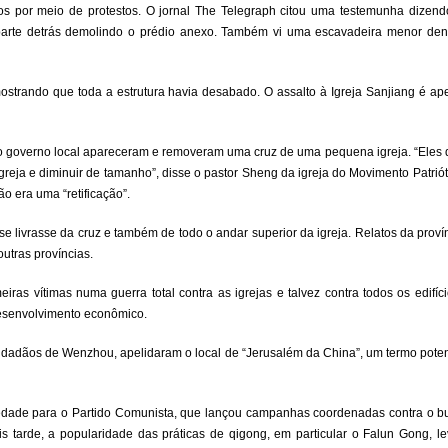
los por meio de protestos. O jornal The Telegraph citou uma testemunha dizendo
 parte detrás demolindo o prédio anexo. Também vi uma escavadeira menor dent
 mostrando que toda a estrutura havia desabado. O assalto à Igreja Sanjiang é 
 governo local apareceram e removeram uma cruz de uma pequena igreja. “Eles d
greja e diminuir de tamanho”, disse o pastor Sheng da igreja do Movimento Patriót
o era uma “retificação”.
 livrasse da cruz e também de todo o andar superior da igreja. Relatos da proví
utras províncias.
ras vítimas numa guerra total contra as igrejas e talvez contra todos os edifíci
esenvolvimento econômico.
idadãos de Wenzhou, apelidaram o local de “Jerusalém da China”, um termo pot
iedade para o Partido Comunista, que lançou campanhas coordenadas contra o b
 tarde, a popularidade das práticas de qigong, em particular o Falun Gong, l