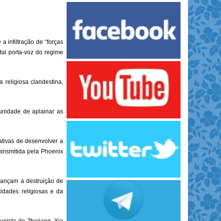
 infiltração de “forças
tal porta-voz do regime
religiosa clandestina,
nidade de aplainar as
ativas de desenvolver a
ransmitida pela Phoenix
vançam a destruição de
idades religiosas e da