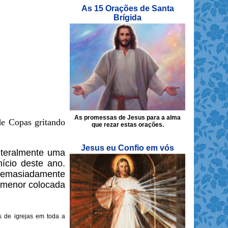
As 15 Orações de Santa
Brígida
As promessas de Jesus para a alma
de Copas gritando
que rezar estas orações.
Jesus eu Confio em vós
literalmente uma
ício deste ano.
“demasiadamente
ma menor colocada
s de igrejas em toda a