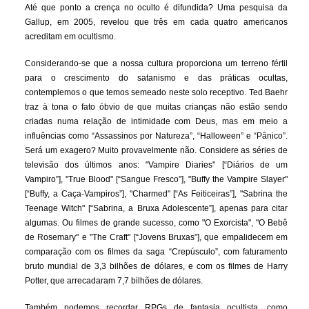
Até que ponto a crença no oculto é difundida? Uma pesquisa da
Gallup, em 2005, revelou que três em cada quatro americanos
acreditam em ocultismo.
Considerando-se que a nossa cultura proporciona um terreno fértil
para o crescimento do satanismo e das práticas ocultas,
contemplemos o que temos semeado neste solo receptivo. Ted Baehr
traz à tona o fato óbvio de que muitas crianças não estão sendo
criadas numa relação de intimidade com Deus, mas em meio a
influências como “Assassinos por Natureza”, “Halloween” e “Pânico”.
Será um exagero? Muito provavelmente não. Considere as séries de
televisão dos últimos anos: "Vampire Diaries" [“Diários de um
Vampiro”], "True Blood" [“Sangue Fresco”], "Buffy the Vampire Slayer"
[“Buffy, a Caça-Vampiros”], "Charmed" [“As Feiticeiras”], "Sabrina the
Teenage Witch" [“Sabrina, a Bruxa Adolescente”], apenas para citar
algumas. Ou filmes de grande sucesso, como "O Exorcista", "O Bebê
de Rosemary" e "The Craft" [“Jovens Bruxas”], que empalidecem em
comparação com os filmes da saga “Crepúsculo”, com faturamento
bruto mundial de 3,3 bilhões de dólares, e com os filmes de Harry
Potter, que arrecadaram 7,7 bilhões de dólares.
Também podemos recordar RPGs de fantasia ocultista, como