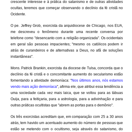
crescente interesse e à prática do satanismo e de outras atividades
ocultas, teremos que começar observando o declínio da fé cristã no
Ocidente.
O pe. Jeffrey Grob, exorcista da arquidiocese de Chicago, nos EUA,
me descreveu o fenômeno durante uma recente conversa por
telefone como "desencanto com a religião organizada". Os ocidentais
em geral são pessoas impacientes; "mesmo os católicos podem ​​ir
atrás de curandeiros e de alternativas a Deus, no afã de soluções
instantâneas".
Mons. Patrick Brankin, exorcista da diocese de Tulsa, concorda que o
declínio da fé cristã e o concomitante aumento do secularismo estão
fomentando a atividade demoníaca: "
Nos últimos anos, nós estamos
vendo mais ação demoníaca
", afirma ele, que atribui essa tendência a
uma sociedade cada vez mais laica, que se voltou para as tábuas
Ouija, para a feitiçaria, para a astrologia, para a adivinhação e para
outras práticas ocultistas que "abrem as portas para o demônio".
Os três exorcistas acreditam que, em comparação com 25 a 30 anos
atrás, tem havido um acentuado aumento do número de pessoas que
estão se metendo com o ocultismo, seja através do satanismo, do