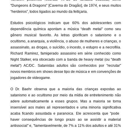
"Dungeons & Dragons" [Caverna do Dragão], de 1974, e seus muitos
“herdeiros”, todos ligados ao mundo da feitiçaria.
Estudos psicológicos indicam que 60% ​​dos adolescentes com
dependência química apontam a música “death metal” como seu
gênero musical favorito. As letras glorificam o satanismo e o
ocultismo, a anarquia, a violência, o abuso de mulheres e crianças, o
assassinato, as drogas, o suicídio, o incesto, o estupro e a necrofilia.
Richard Ramirez, famigerado assassino em série conhecido como
Night Stalker, era obcecado com a banda de heavy metal ​(ou "death
metal") AC/DC. Satanistas adultos são conhecidos por "recrutar"
novos membros em shows desse tipo de música e em convenções de
jogadores de videogame.
O Dr. Baehr observa que a maioria das crianças expostas ao
satanismo e ao ocultismo por meio da mídia de entretenimento não
adere automaticamente a esses grupos. Mas a maioria se torna
insensível aos males ali representados e uma minoria significativa
acaba ficando assustada e paranoica. Ele acrescenta que "pode ​​
haver consequências de longo prazo ao se assistir a material
antissocial" e, "lamentavelmente, de 7% a 11% dos adultos e até 31%