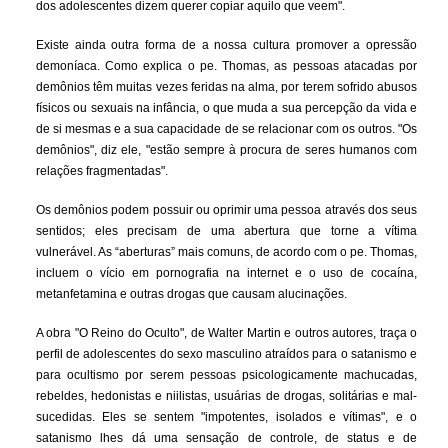
dos adolescentes dizem querer copiar aquilo que veem".
Existe ainda outra forma de a nossa cultura promover a opressão
demoníaca. Como explica o pe. Thomas, as pessoas atacadas por
demônios têm muitas vezes feridas na alma, por terem sofrido abusos
físicos ou sexuais na infância, o que muda a sua percepção da vida e
de si mesmas e a sua capacidade de se relacionar com os outros. "Os
demônios", diz ele, "estão sempre à procura de seres humanos com
relações fragmentadas".
Os demônios podem possuir ou oprimir uma pessoa através dos seus
sentidos; eles precisam de uma abertura que torne a vítima
vulnerável. As “aberturas” mais comuns, de acordo com o pe. Thomas,
incluem o vício em pornografia na internet e o uso de cocaína,
metanfetamina e outras drogas que causam alucinações.
A obra "O Reino do Oculto", de Walter Martin e outros autores, traça o
perfil de adolescentes do sexo masculino atraídos para o satanismo e
para ocultismo por serem pessoas psicologicamente machucadas,
rebeldes, hedonistas e niilistas, usuárias de drogas, solitárias e mal-
sucedidas. Eles se sentem "impotentes, isolados e vítimas", e o
satanismo lhes dá uma sensação de controle, de status e de