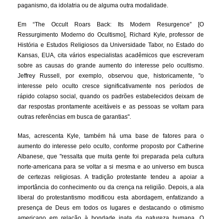
paganismo, da idolatria ou de alguma outra modalidade.
Em “The Occult Roars Back: Its Modern Resurgence” [O
Ressurgimento Moderno do Ocultismo], Richard Kyle, professor de
História e Estudos Religiosos da Universidade Tabor, no Estado do
Kansas, EUA, cita vários especialistas acadêmicos que escreveram
sobre as causas do grande aumento do interesse pelo ocultismo.
Jeffrey Russell, por exemplo, observou que, historicamente, "o
interesse pelo oculto cresce significativamente nos períodos de
rápido colapso social, quando os padrões estabelecidos deixam de
dar respostas prontamente aceitáveis ​​e as pessoas se voltam para
outras referências em busca de garantias".
Mas, acrescenta Kyle, também há uma base de fatores para o
aumento do interesse pelo oculto, conforme proposto por Catherine
Albanese, que "ressalta que muita gente foi preparada pela cultura
norte-americana para se voltar a si mesma e ao universo em busca
de certezas religiosas. A tradição protestante tendeu a apoiar a
importância do conhecimento ou da crença na religião. Depois, a ala
liberal do protestantismo modificou esta abordagem, enfatizando a
presença de Deus em todos os lugares e destacando o otimismo
americano em relação à bondade inata da natureza humana. O