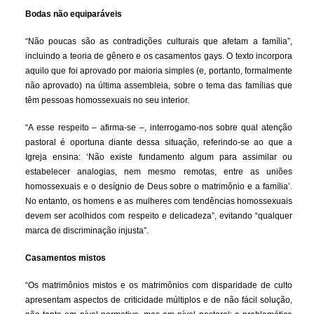
Bodas não equiparáveis
“Não poucas são as contradições culturais que afetam a família”,
incluindo a teoria de gênero e os casamentos gays. O texto incorpora
aquilo que foi aprovado por maioria simples (e, portanto, formalmente
não aprovado) na última assembleia, sobre o tema das famílias que
têm pessoas homossexuais no seu interior.
“A esse respeito – afirma-se –, interrogamo-nos sobre qual atenção
pastoral é oportuna diante dessa situação, referindo-se ao que a
Igreja ensina: ‘Não existe fundamento algum para assimilar ou
estabelecer analogias, nem mesmo remotas, entre as uniões
homossexuais e o desígnio de Deus sobre o matrimônio e a família’.
No entanto, os homens e as mulheres com tendências homossexuais
devem ser acolhidos com respeito e delicadeza”, evitando “qualquer
marca de discriminação injusta”.
Casamentos mistos
“Os matrimônios mistos e os matrimônios com disparidade de culto
apresentam aspectos de criticidade múltiplos e de não fácil solução,