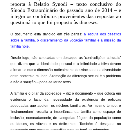
reporta à Relatio Synodi – texto conclusivo do
Sínodo Extraordinário do passado ano de 2014 – e
integra os contributos provenientes das respostas ao
questionário que foi proposto às dioceses.
O documento está dividido em três partes:
a escuta dos desafios
sobre a família, o discernimento da vocação familiar e a missão da
família hoje
.
Desde logo, são colocadas em destaque as ‘contradições culturais’
que dizem que ‘a identidade pessoal e a intimidade afetiva devem
afirmar-se numa dimensão radicalmente desvinculada da diversidade
entre homem e mulher’. A remoção da diferença sexual é o problema
e não a solução – pode-se ler no texto.
A família é o pilar da sociedade
– diz o documento – que coloca em
evidência o facto da necessidade da existência de políticas
adequadas que apoiem os núcleos familiares. Ao mesmo tempo, o
‘instrumentum’ ressalta a importância da família como espaço de
inclusão, nomeadamente, de categorias frágeis da população como
os idosos, os viúvos e os deficientes. Também é desejada no