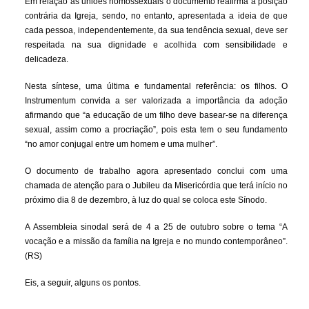
Em relação às uniões homossexuais o documento reafirma a posição
contrária da Igreja, sendo, no entanto, apresentada a ideia de que
cada pessoa, independentemente, da sua tendência sexual, deve ser
respeitada na sua dignidade e acolhida com sensibilidade e
delicadeza.
Nesta síntese, uma última e fundamental referência: os filhos. O
Instrumentum convida a ser valorizada a importância da adoção
afirmando que “a educação de um filho deve basear-se na diferença
sexual, assim como a procriação”, pois esta tem o seu fundamento
“no amor conjugal entre um homem e uma mulher”.
O documento de trabalho agora apresentado conclui com uma
chamada de atenção para o Jubileu da Misericórdia que terá início no
próximo dia 8 de dezembro, à luz do qual se coloca este Sínodo.
A Assembleia sinodal será de 4 a 25 de outubro sobre o tema “A
vocação e a missão da família na Igreja e no mundo contemporâneo”.
(RS)
Eis, a seguir, alguns os pontos.