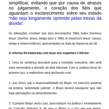
simplificar, evitando que por causa de atrasos
no julgamento, o coração dos fiéis que
aguardam o esclarecimento sobre seu estado
“
não seja longamente oprimido pelas trevas da
dúvida
”.
As alterações constam nos dois documentos ‘Mitis Iudex Dominus
Iesus’ (Senhor Jesus, meigo juiz) e ‘Mitis et misericors Iesus’ (Jesus,
meigo e misericordioso), apresentados na Sala de Imprensa da Sé.
A reforma foi elaborada com base nos seguintes critérios:
1. Uma só sentença favorável para a nulidade executiva: não será
mais necessária a decisão de dois tribunais. Com a certeza moral do
primeiro juiz, o matrimônio será declarado nulo.
2. Juiz único sob a responsabilidade do Bispo: no exercício pastoral
da própria ‘autoridade judicial’, o Bispo deverá assegurar que não
haja atenuações ou abrandamentos.
3. O próprio Bispo será o juiz: para traduzir na prática o ensinamento
do Concílio Vaticano II, de que o Bispo é o juiz em sua Igreja,