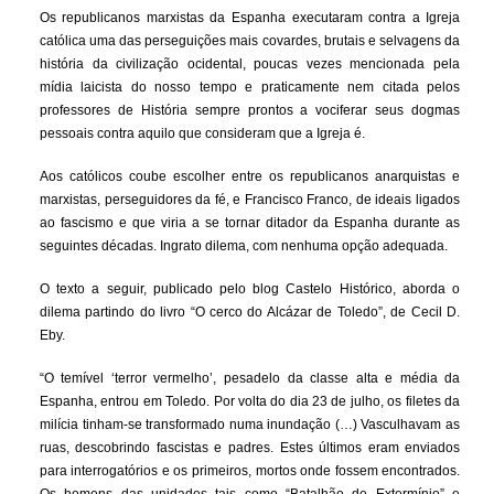
Os republicanos marxistas da Espanha executaram contra a Igreja
católica uma das perseguições mais covardes, brutais e selvagens da
história da civilização ocidental, poucas vezes mencionada pela
mídia laicista do nosso tempo e praticamente nem citada pelos
professores de História sempre prontos a vociferar seus dogmas
pessoais contra aquilo que consideram que a Igreja é.
Aos católicos coube escolher entre os republicanos anarquistas e
marxistas, perseguidores da fé, e Francisco Franco, de ideais ligados
ao fascismo e que viria a se tornar ditador da Espanha durante as
seguintes décadas. Ingrato dilema, com nenhuma opção adequada.
O texto a seguir, publicado pelo blog Castelo Histórico, aborda o
dilema partindo do livro “O cerco do Alcázar de Toledo”, de Cecil D.
Eby.
“O temível ‘terror vermelho’, pesadelo da classe alta e média da
Espanha, entrou em Toledo. Por volta do dia 23 de julho, os filetes da
milícia tinham-se transformado numa inundação (…) Vasculhavam as
ruas, descobrindo fascistas e padres. Estes últimos eram enviados
para interrogatórios e os primeiros, mortos onde fossem encontrados.