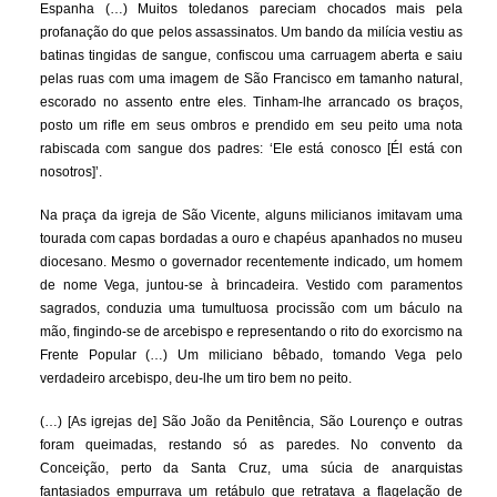
Espanha (…) Muitos toledanos pareciam chocados mais pela
profanação do que pelos assassinatos. Um bando da milícia vestiu as
batinas tingidas de sangue, confiscou uma carruagem aberta e saiu
pelas ruas com uma imagem de São Francisco em tamanho natural,
escorado no assento entre eles. Tinham-lhe arrancado os braços,
posto um rifle em seus ombros e prendido em seu peito uma nota
rabiscada com sangue dos padres: ‘Ele está conosco [Él está con
nosotros]’.
Na praça da igreja de São Vicente, alguns milicianos imitavam uma
tourada com capas bordadas a ouro e chapéus apanhados no museu
diocesano. Mesmo o governador recentemente indicado, um homem
de nome Vega, juntou-se à brincadeira. Vestido com paramentos
sagrados, conduzia uma tumultuosa procissão com um báculo na
mão, fingindo-se de arcebispo e representando o rito do exorcismo na
Frente Popular (…) Um miliciano bêbado, tomando Vega pelo
verdadeiro arcebispo, deu-lhe um tiro bem no peito.
(…) [As igrejas de] São João da Penitência, São Lourenço e outras
foram queimadas, restando só as paredes. No convento da
Conceição, perto da Santa Cruz, uma súcia de anarquistas
fantasiados empurrava um retábulo que retratava a flagelação de