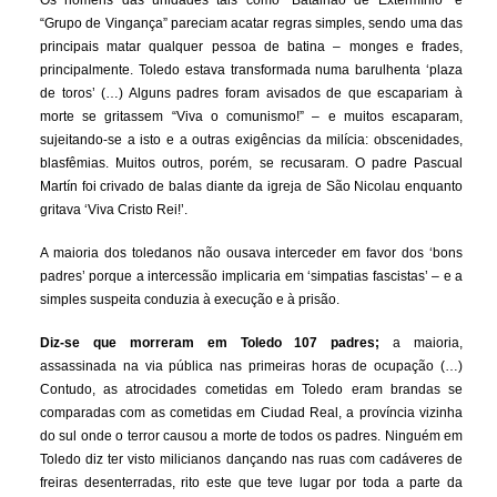
Os homens das unidades tais como “Batalhão de Extermínio” e
“Grupo de Vingança” pareciam acatar regras simples, sendo uma das
principais matar qualquer pessoa de batina – monges e frades,
principalmente. Toledo estava transformada numa barulhenta ‘plaza
de toros’ (…) Alguns padres foram avisados de que escapariam à
morte se gritassem “Viva o comunismo!” – e muitos escaparam,
sujeitando-se a isto e a outras exigências da milícia: obscenidades,
blasfêmias. Muitos outros, porém, se recusaram. O padre Pascual
Martín foi crivado de balas diante da igreja de São Nicolau enquanto
gritava ‘Viva Cristo Rei!’.
A maioria dos toledanos não ousava interceder em favor dos ‘bons
padres’ porque a intercessão implicaria em ‘simpatias fascistas’ – e a
simples suspeita conduzia à execução e à prisão.
Diz-se que morreram em Toledo 107 padres;
a maioria,
assassinada na via pública nas primeiras horas de ocupação (…)
Contudo, as atrocidades cometidas em Toledo eram brandas se
comparadas com as cometidas em Ciudad Real, a província vizinha
do sul onde o terror causou a morte de todos os padres. Ninguém em
Toledo diz ter visto milicianos dançando nas ruas com cadáveres de
freiras desenterradas, rito este que teve lugar por toda a parte da