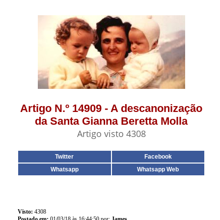
Artigo N.º 14909 - A descanonização
da Santa Gianna Beretta Molla
Artigo visto 4308
Twitter
Facebook
Whatsapp
Whatsapp Web
Visto:
4308
Postado em:
01/03/18 às 16:44:50 por:
James