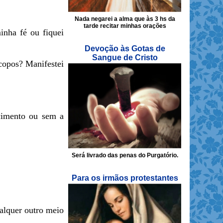
Nada negarei a alma que às 3 hs da
tarde recitar minhas orações
nha fé ou fiquei
Devoção às Gotas de
Sangue de Cristo
copos? Manifestei
cimento ou sem a
Será livrado das penas do Purgatório.
Para os irmãos protestantes
ualquer outro meio