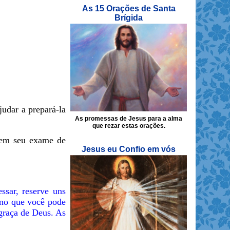
As 15 Orações de Santa
Brígida
udar a prepará-la
As promessas de Jesus para a alma
que rezar estas orações.
rem seu exame de
Jesus eu Confio em vós
ssar, reserve uns
e no que você pode
 graça de Deus. As