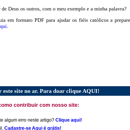
r de Deus os outros, com o meu exemplo e a minha palavra?
ia em formato PDF para ajudar os fiéis católicos a prepa
qui.
 este site no ar. Para doar clique AQUI!
como contribuir com nosso site:
te algum erro neste artigo?
Clique aqui!
il.
Cadastre-se Aqui é grátis!