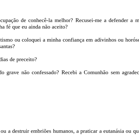
cupação de conhecê-la melhor? Recusei-me a defender a mi
a fé que eu ainda não aceito?
itismo ou coloquei a minha confiança em adivinhos ou horós
santas?
ias de preceito?
do grave não confessado? Recebi a Comunhão sem agrade
ou a destruir embriões humanos, a praticar a eutanásia ou q