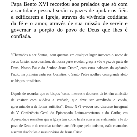
Papa Bento XVI recordou aos prelados que só com
a santidade pessoal serão capazes de ajudar os fiéis
a edificarem a Igreja, através da vivência cotidiana
da fé e o amor, através de sua missão de servir e
governar a porção do povo de Deus que lhes é
confiada.
"Chamados a ser Santos, com quantos em qualquer lugar invocam o nome de
Jesus Cristo, nosso senhor, da nossa parte e deles, graça a vós e paz de parte de
Deus, Nosso Pai e do Senhor Jesus Cristo", com estas palavras do apóstolo
Paulo, na primeira carta aos Coríntios, o Santo Padre acolheu com grande afeto
os bispos brasileiros.
Depois de recordar que os bispos "como mestres e doutores da fé, têm a missão
de ensinar com audácia a verdade, que deve ser acreditada e vivida,
apresentando-a de forma autêntica",
Bento XVI
evocou seu discurso inaugural
da V Conferência Geral do Episcopado Latino-americano e do Caribe, em
Aparecida; e ressaltou que a Igreja tem como tarefa conservar e alimentar a fé do
povo de Deus e de recordar também aos fiéis que, pelo
batismo
, estão chamados
a serem discípulos e missionários de Jesus Cristo.