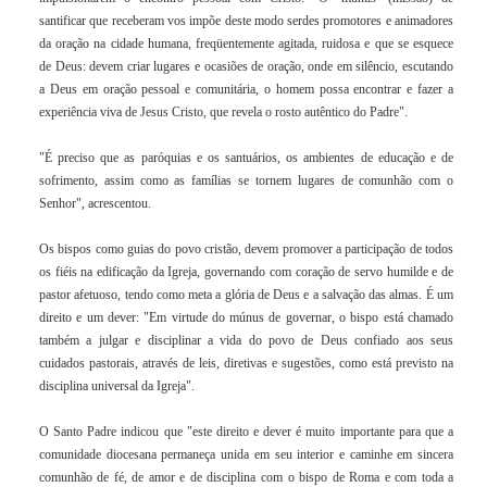
santificar que receberam vos impõe deste modo serdes promotores e animadores
da
oração
na cidade humana, freqüentemente agitada, ruidosa e que se esquece
de Deus: devem criar lugares e ocasiões de oração, onde em silêncio, escutando
a Deus em oração pessoal e comunitária, o homem possa encontrar e fazer a
experiência viva de Jesus Cristo, que revela o rosto autêntico do Padre".
"É preciso que as paróquias e os santuários, os ambientes de educação e de
sofrimento, assim como as famílias se tornem lugares de comunhão com o
Senhor", acrescentou.
Os bispos como guias do povo cristão, devem promover a participação de todos
os fiéis na edificação da Igreja, governando com coração de servo humilde e de
pastor afetuoso, tendo como meta a glória de Deus e a salvação das almas. É um
direito e um dever: "Em virtude do múnus de governar, o bispo está chamado
também a julgar e disciplinar a
vida
do povo de Deus confiado aos seus
cuidados pastorais, através de leis, diretivas e sugestões, como está previsto na
disciplina universal da Igreja".
O Santo Padre indicou que "este direito e dever é muito importante para que a
comunidade diocesana permaneça unida em seu interior e caminhe em sincera
comunhão de fé, de amor e de disciplina com o bispo de Roma e com toda a