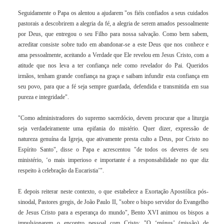
Seguidamente o Papa os alentou a ajudarem "os fiéis confiados a seus cuidados
pastorais a descobrirem a alegria da fé, a alegria de serem amados pessoalmente
por Deus, que entregou o seu Filho para nossa salvação. Como bem sabem,
acreditar consiste sobre tudo em abandonar-se a este Deus que nos conhece e
ama pessoalmente, aceitando a Verdade que Ele revelou em Jesus Cristo, com a
atitude que nos leva a ter confiança nele como revelador do Pai. Queridos
irmãos, tenham grande confiança na graça e saibam infundir esta confiança em
seu povo, para que a fé seja sempre guardada, defendida e transmitida em sua
pureza e integridade".
"Como administradores do supremo sacerdócio, devem procurar que a liturgia
seja verdadeiramente uma
epifania
do mistério. Quer dizer, expressão de
natureza genuína da Igreja, que ativamente presta culto a Deus, por Cristo no
Espírito Santo", disse o Papa e acrescentou "de todos os deveres de seu
ministério, ‘o mais imperioso e importante é a responsabilidade no que diz
respeito à celebração da
Eucaristia
’".
E depois reiterar neste contexto, o que estabelece a Exortação Apostólica pós-
sinodal,
Pastores gregis
, de
João Paulo II
, "sobre o bispo servidor do Evangelho
de Jesus Cristo para a esperança do mundo", Bento XVI animou os bispos a
impulsionarem o encontro pessoal com Cristo: "O ‘múnus’ (missão) de