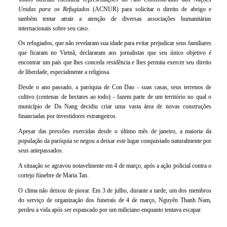
Unidas para os Refugiados
(ACNUR) para solicitar o direito de abrigo e
também tentar atrair a atenção de diversas associações humanitárias
internacionais sobre seu caso.
Os refugiados, que não revelaram sua idade para evitar prejudicar seus familiares
que ficaram no Vietnã, declararam aos jornalistas que seu único objetivo é
encontrar um país que lhes conceda residência e lhes permita exercer seu direito
de liberdade, especialmente a religiosa.
Desde o ano passado, a paróquia de Con Dao - suas casas, seus terrenos de
cultivo (centenas de hectares ao todo) - fazem parte de um território no qual o
município de Da Nang decidiu criar uma vasta área de novas construções
financiadas por investidores estrangeiros.
Apesar das pressões exercidas desde o último mês de janeiro, a maioria da
população da paróquia se negou a deixar este lugar conquistado naturalmente por
seus antepassados.
A situação se agravou notavelmente em 4 de março, após a ação policial contra o
cortejo fúnebre de Maria Tan.
O clima não deixou de piorar. Em 3 de julho, durante a tarde, um dos membros
do serviço de organização dos funerais de 4 de março, Nguyên Thanh Nam,
perdeu a vida após ser espancado por um miliciano enquanto tentava escapar.