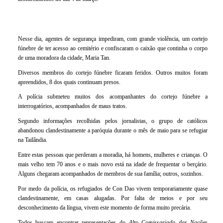
Nesse dia, agentes de segurança impediram, com grande violência, um cortejo
fúnebre de ter acesso ao cemitério e confiscaram o caixão que continha o corpo
de uma moradora da cidade, Maria Tan.
Diversos membros do cortejo fúnebre ficaram feridos. Outros muitos foram
apreendidos, 8 dos quais continuam presos.
A polícia submeteu muitos dos acompanhantes do cortejo fúnebre a
interrogatórios, acompanhados de maus tratos.
Segundo informações recolhidas pelos jornalistas, o grupo de católicos
abandonou clandestinamente a paróquia durante o mês de maio para se refugiar
na Tailândia.
Entre estas pessoas que perderam a moradia, há homens, mulheres e crianças. O
mais velho tem 70 anos e o mais novo está na idade de frequentar o berçário.
Alguns chegaram acompanhados de membros de sua família; outros, sozinhos.
Por medo da polícia, os refugiados de Con Dao vivem temporariamente quase
clandestinamente, em casas alugadas. Por falta de meios e por seu
desconhecimento da língua, vivem este momento de forma muito precária.
Todos buscam encontrar representações do
Alto Comissariado das Nações