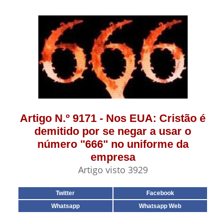
Artigo N.º 9171 - Nos EUA: Cristão é
demitido por se negar a usar o
número "666" no uniforme da
empresa
Artigo visto 3929
Twitter
Facebook
Whatsapp
Whatsapp Web