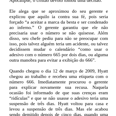
Apocalipse, o cristão devoto tomou uma decisão.
Ele alega que se aproximou do seu gerente e
explicou que aquilo ia contra sua fé, pois seria
forçado “a aceitar a marca da besta e ser condenado
ao inferno.” O gerente garantiu que ele não
precisaria usar o número se não quisesse. Além
disso, seu chefe pediu para não se preocupar com
isso, pois talvez alguém teria um acidente, ou talvez
decidissem mudar o calendário “como usar o
adesivo com o número 665 por dois dias, ou alguma
outra manobra para evitar a exibição do 666”.
Quando chegou o dia 12 de março de 2009, Hyatt
chegou ao trabalho e recebeu uma etiqueta com o
número 666. Imediatamente procurou o gerente
para explicar novamente sua recusa. Naquela
ocasião foi informado de que suas crenças eram
“ridículas” e que se não usasse o adesivo teria uma
suspensão de três dias. Hyatt voltou para casa e
levou a suspensão de três dias. Mas ele acabou
sendo demitido depois de cinco dias, quando uma