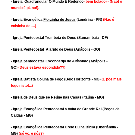
- Igreja Quadrangular O Mundo É Redondo
(bem bolado) - (Não! o
mundo é plano!).
- Igreja Evangélica
Florzinha de Jesus
(Londrina - PR)
(Não é
coisinha de ....)
- Igreja Pentecostal Trombeta de Deus (Samambaia - DF)
- Igreja Pentecostal
Alarido de Deus
(Anápolis - GO)
- Igreja pentecostal
Esconderijo do Altíssimo
(Anápolis -
GO)
(Deus estava escondido??)
- Igreja Batista Coluna de Fogo (Belo Horizonte - MG)
(E põe mais
fogo nisto!...)
- Igreja de Deus que se Reúne nas Casas (Itaúna - MG)
- Igreja Evangélica Pentecostal a Volta do Grande Rei (Poços de
Caldas - MG)
- Igreja Evangélica Pentecostal Creio Eu na Bíblia (Uberlândia -
MG)
(só vc, e nós?)