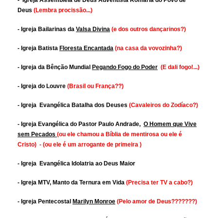
- Igreja Assembléia de Deus Adventista Romaria do Povo de
Deus
(Lembra procissão...)
- Igreja Bailarinas da
Valsa Divina
(e dos outros dançarinos?)
- Igreja Batista
Floresta Encantada
(na casa da vovozinha?)
- Igreja da Bênção Mundial
Pegando Fogo do Poder
(E dali fogo!...)
- Igreja do Louvre
(Brasil ou França??)
- Igreja Evangélica Batalha dos Deuses
(Cavaleiros do Zodíaco?)
- Igreja Evangélica do Pastor Paulo Andrade,
O Homem que Vive
sem Pecados
(ou ele chamou a Bíblia de mentirosa ou ele é
Cristo)
- (ou ele é um arrogante de primeira )
- Igreja Evangélica Idolatria ao Deus Maior
- Igreja MTV, Manto da Ternura em Vida
(Precisa ter TV a cabo?)
- Igreja Pentecostal
Marilyn Monroe
(Pelo amor de Deus???????)