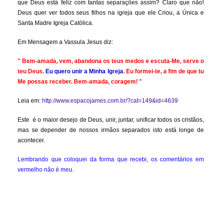
que Deus está feliz com tantas separações assim? Claro que não!
Deus quer ver todos seus filhos na igreja que ele Criou, a Única e
Santa Madre Igreja Católica.
Em Mensagem a Vassula Jesus diz:
" Bem-amada, vem, abandona os teus medos e escuta-Me, serve o
teu Deus.
Eu quero unir a Minha Igreja
. Eu formei-te, a fim de que tu
Me possas receber. Bem-amada, coragem!
"
Leia em:
http://www.espacojames.com.br/?cat=149&id=4639
Este é o maior desejo de Deus, unir, juntar, unificar todos os cristãos,
mas se depender de nossos irmãos separados isto está longe de
acontecer.
Lembrando que coloquei da forma que recebi, os comentários em
vermelho não é meu.