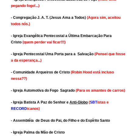
pegando fogo!...)
- Congregação J. A. T. (Jesus Ama a Todos)
(Agora sim, aceitou
todos nós.)
- Igreja Evangélica Pentecostal a Última Embarcação Para
Cristo
(quem perder vai ficar!!!)
- Igreja Pentecostal Uma Porta para a Salvação
(Pensei que fosse
a da esperança...)
- Comunidade Arqueiros de Cristo
(Robin Hood está incluso
nessa??)
- Igreja Automotiva do Fogo Sagrado
(Para os amantes de carros)
- Igreja Batista A Paz do Senhor e
Anti-Globo
(
SBT
istas e
RECORD
icanos)
- Assembléia de Deus do Pai, do Filho e do Espírito Santo
- Igreja Palma da Mão de Cristo