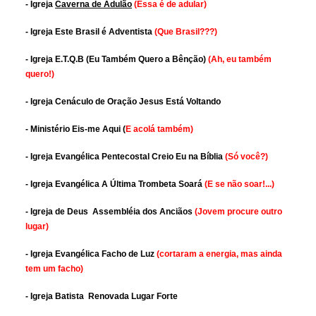
- Igreja
Caverna de Adulão
(Essa é de adular)
- Igreja Este Brasil é Adventista
(Que Brasil???)
- Igreja E.T.Q.B (Eu Também Quero a Bênção)
(Ah, eu também
quero!)
- Igreja Cenáculo de Oração Jesus Está Voltando
- Ministério Eis-me Aqui
(
E acolá também)
- Igreja Evangélica Pentecostal Creio Eu na Bíblia
(Só você?)
- Igreja Evangélica A Última Trombeta Soará
(E se não soar!...)
- Igreja de Deus Assembléia dos Anciãos
(Jovem procure outro
lugar)
- Igreja Evangélica Facho de Luz
(cortaram a energia, mas ainda
tem um facho)
- Igreja Batista Renovada Lugar Forte