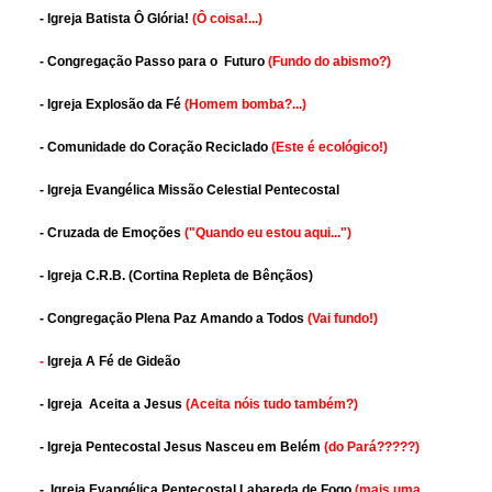
- Igreja Batista Ô Glória!
(Ô coisa!...)
- Congregação Passo para o Futuro
(Fundo do abismo?)
- Igreja Explosão da Fé
(Homem bomba?...)
- Comunidade do Coração Reciclado
(Este é ecológico!)
- Igreja Evangélica Missão Celestial Pentecostal
- Cruzada de Emoções
("Quando eu estou aqui...")
- Igreja C.R.B. (Cortina Repleta de Bênçãos)
- Congregação Plena Paz Amando a Todos
(Vai fundo!)
-
Igreja A Fé de Gideão
- Igreja Aceita a Jesus
(Aceita nóis tudo também?)
- Igreja Pentecostal Jesus Nasceu em Belém
(do Pará?????)
- Igreja Evangélica Pentecostal Labareda de Fogo
(mais uma