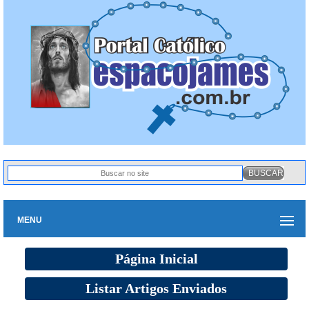
MENU
Página Inicial
Listar Artigos Enviados