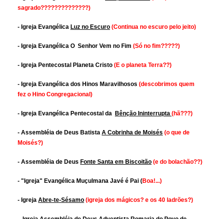
sagrado??????????????)
- Igreja Evangélica
Luz no Escuro
(Continua no escuro pelo jeito)
- Igreja Evangélica O Senhor Vem no Fim
(Só no fim?????)
- Igreja Pentecostal Planeta Cristo
(E o planeta Terra??)
- Igreja Evangélica dos Hinos Maravilhosos
(descobrimos quem
fez o Hino Congregacional)
- Igreja Evangélica Pentecostal da
Bênção Ininterrupta
(hã???)
- Assembléia de Deus Batista
A Cobrinha de Moisés
(o que de
Moisés?)
- Assembléia de Deus
Fonte Santa em Biscoitão
(e do bolachão??)
- "Igreja" Evangélica Muçulmana Javé é Pai
(
Boa!...)
- Igreja
Abre-te-Sésamo
(igreja dos mágicos? e os 40 ladrões?)