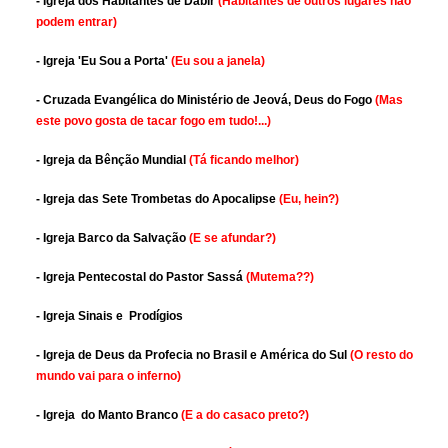
- Igreja dos Habitantes de Dabir
(Habitantes de outros lugares não
podem entrar)
- Igreja 'Eu Sou a Porta'
(Eu sou a janela)
- Cruzada Evangélica do Ministério de Jeová, Deus do Fogo
(Mas
este povo gosta de tacar fogo em tudo!...)
- Igreja da Bênção Mundial
(Tá ficando melhor)
- Igreja das Sete Trombetas do Apocalipse
(Eu, hein?)
- Igreja Barco da Salvação
(E se afundar?)
- Igreja Pentecostal do Pastor Sassá
(Mutema??)
- Igreja Sinais e Prodígios
- Igreja de Deus da Profecia no Brasil e América do Sul
(O resto do
mundo vai para o inferno)
- Igreja do Manto Branco
(E a do casaco preto?)