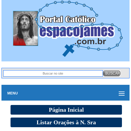
MENU
Página Inicial
Listar Orações à N. Sra