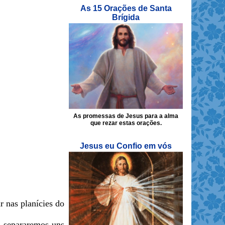
As 15 Orações de Santa
Brígida
As promessas de Jesus para a alma
que rezar estas orações.
Jesus eu Confio em vós
 nas planícies do
s separaremos uns