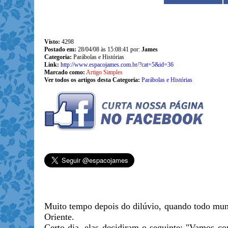
Visto:
4298
Postado em:
28/04/08 às 15:08:41 por:
James
Categoria:
Parábolas e Histórias
Link:
http://www.espacojames.com.br/?cat=5&id=36
Marcado como:
Artigo Simples
Ver todos os artigos desta Categoria:
Parábolas e Histórias
Muito tempo depois do dilúvio, quando todo mund
Oriente.
Certo dia, elas decidiram o seguinte: "Vamos c