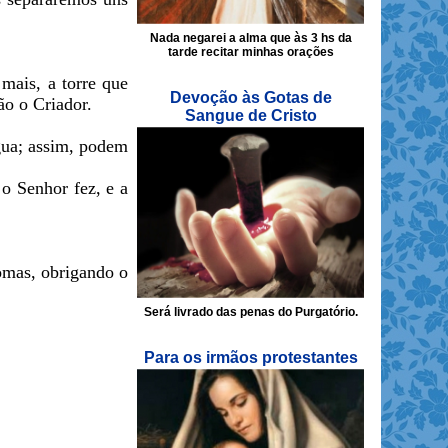
Nada negarei a alma que às 3 hs da
tarde recitar minhas orações
mais, a torre que
Devoção às Gotas de
ão o Criador.
Sangue de Cristo
gua; assim, podem
o Senhor fez, e a
iomas, obrigando o
Será livrado das penas do Purgatório.
Para os irmãos protestantes