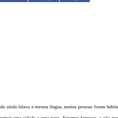
o ainda falava a mesma língua, muitas pessoas foram habitar
onstruir uma cidade e uma torre. Seremos famosos, e não no