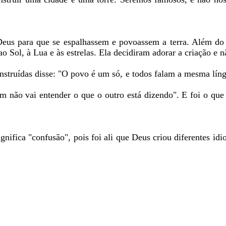
Deus para que se espalhassem e povoassem a terra. Além do 
o Sol, à Lua e às estrelas. Ela decidiram adorar a criação e n
onstruídas disse: "O povo é um só, e todos falam a mesma lín
m não vai entender o que o outro está dizendo". E foi o que 
nifica "confusão", pois foi ali que Deus criou diferentes id