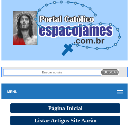
MENU
Página Inicial
Listar Artigos Site Aarão