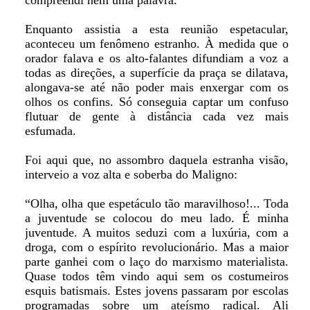
compreendi nem uma palavra.
Enquanto assistia a esta reunião espetacular,
aconteceu um fenômeno estranho. À medida que o
orador falava e os alto-falantes difundiam a voz a
todas as direções, a superfície da praça se dilatava,
alongava-se até não poder mais enxergar com os
olhos os confins. Só conseguia captar um confuso
flutuar de gente à distância cada vez mais
esfumada.
Foi aqui que, no assombro daquela estranha visão,
interveio a voz alta e soberba do Maligno:
“Olha, olha que espetáculo tão maravilhoso!... Toda
a juventude se colocou do meu lado. É minha
juventude. A muitos seduzi com a luxúria, com a
droga, com o espírito revolucionário. Mas a maior
parte ganhei com o laço do marxismo materialista.
Quase todos têm vindo aqui sem os costumeiros
esquis batismais. Estes jovens passaram por escolas
programadas sobre um ateísmo radical. Ali