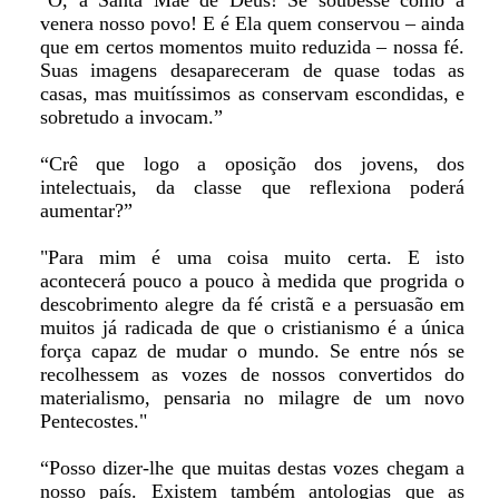
"Ó, a Santa Mãe de Deus! Se soubesse como a
venera nosso povo! E é Ela quem conservou – ainda
que em certos momentos muito reduzida – nossa fé.
Suas imagens desapareceram de quase todas as
casas, mas muitíssimos as conservam escondidas, e
sobretudo a invocam.”
“Crê que logo a oposição dos jovens, dos
intelectuais, da classe que reflexiona poderá
aumentar?”
"Para mim é uma coisa muito certa. E isto
acontecerá pouco a pouco à medida que progrida o
descobrimento alegre da fé cristã e a persuasão em
muitos já radicada de que o cristianismo é a única
força capaz de mudar o mundo. Se entre nós se
recolhessem as vozes de nossos convertidos do
materialismo, pensaria no milagre de um novo
Pentecostes."
“Posso dizer-lhe que muitas destas vozes chegam a
nosso país. Existem também antologias que as