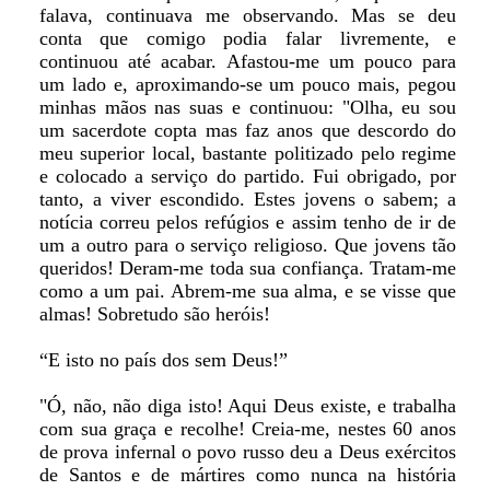
falava, continuava me observando. Mas se deu
conta que comigo podia falar livremente, e
continuou até acabar. Afastou-me um pouco para
um lado e, aproximando-se um pouco mais, pegou
minhas mãos nas suas e continuou: "Olha, eu sou
um sacerdote copta mas faz anos que descordo do
meu superior local, bastante politizado pelo regime
e colocado a serviço do partido. Fui obrigado, por
tanto, a viver escondido. Estes jovens o sabem; a
notícia correu pelos refúgios e assim tenho de ir de
um a outro para o serviço religioso. Que jovens tão
queridos! Deram-me toda sua confiança. Tratam-me
como a um pai. Abrem-me sua alma, e se visse que
almas! Sobretudo são heróis!
“E isto no país dos sem Deus!”
"Ó, não, não diga isto! Aqui Deus existe, e trabalha
com sua graça e recolhe! Creia-me, nestes 60 anos
de prova infernal o povo russo deu a Deus exércitos
de Santos e de mártires como nunca na história