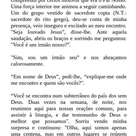
compreendi por certos motivos que era o Pai Nosso.
Uma força interior me animou a seguir caminhando.
Um do grupo vestido de sacerdote copta (N.T.:
sacerdote do rito grego), deu-se conta de minha
presença, veio inseguro e excitado ao meu encontro.
"Seja louvado Jesus”, disse-lhe. Ante aquela
saudação, abriu os braços e sorrindo me perguntou:
"Você é um irmão nosso?”.
"Sim, sou um irmão seu” e nos abraçamos
calorosamente.
“Em nome de Deus”, pedi-lhe, “explique-me onde
me encontro e quem são vocês?".
“Você se encontra num subterrâneo do país dos sem
Deus. Duas vezes na semana, de noite, nos
reunimos aqui para nossas orações comuns, para
assistir à liturgia, e dar testemunho de Deus o
melhor que possamos". Sorriu vendo minha
surpresa e continuou: "Olha, aqui somos apenas
uma centena, mas em outros lugares se reúnem