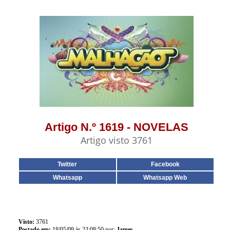
Artigo N.º 1619 - NOVELAS
Artigo visto 3761
Twitter
Facebook
Whatsapp
Whatsapp Web
Visto:
3761
Postado em:
18/05/09 às 23:08:50 por:
James