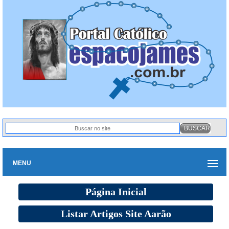
MENU
Página Inicial
Listar Artigos Site Aarão