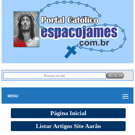
MENU
Página Inicial
Listar Artigos Site Aarão