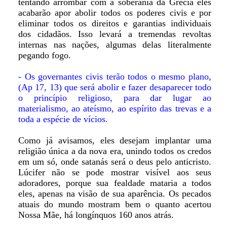
tentando arrombar com a soberania da Grécia eles
acabarão apor abolir todos os poderes civis e por
eliminar todos os direitos e garantias individuais
dos cidadãos. Isso levará a tremendas revoltas
internas nas nações, algumas delas literalmente
pegando fogo.
- Os governantes civis terão todos o mesmo plano,
(Ap 17, 13) que será abolir e fazer desaparecer todo
o princípio religioso, para dar lugar ao
materialismo, ao ateísmo, ao espírito das trevas e a
toda a espécie de vícios.
Como já avisamos, eles desejam implantar uma
religião única a da nova era, unindo todos os credos
em um só, onde satanás será o deus pelo anticristo.
Lúcifer não se pode mostrar visível aos seus
adoradores, porque sua fealdade mataria a todos
eles, apenas na visão de sua aparência. Os pecados
atuais do mundo mostram bem o quanto acertou
Nossa Mãe, há longínquos 160 anos atrás.