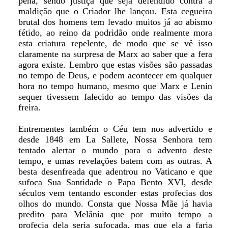
pena, sendo justiça que seja defendido contra a
maldição que o Criador lhe lançou. Esta cegueira
brutal dos homens tem levado muitos já ao abismo
fétido, ao reino da podridão onde realmente mora
esta criatura repelente, de modo que se vê isso
claramente na surpresa de Marx ao saber que a fera
agora existe. Lembro que estas visões são passadas
no tempo de Deus, e podem acontecer em qualquer
hora no tempo humano, mesmo que Marx e Lenin
sequer tivessem falecido ao tempo das visões da
freira.
Entrementes também o Céu tem nos advertido e
desde 1848 em La Sallete, Nossa Senhora tem
tentado alertar o mundo para o advento deste
tempo, e umas revelações batem com as outras. A
besta desenfreada que adentrou no Vaticano e que
sufoca Sua Santidade o Papa Bento XVI, desde
séculos vem tentando esconder estas profecias dos
olhos do mundo. Consta que Nossa Mãe já havia
predito para Melânia que por muito tempo a
profecia dela seria sufocada, mas que ela a faria