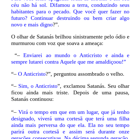
céu não há sol. Difamou a terra, conduzindo seus
habitantes para o pecado. Que você quer fazer no
futuro? Continuar destruindo ou bem criar algo
novo e mais digno
?”.
O olhar de Satanás brilhou sinistramente pelo ódio e
murmurou com voz que soava a ameaça:
“–
Enviarei ao mundo o Anticristo e ainda e
sempre lutarei contra Aquele que me amaldiçoou!”
“–
O Anticristo
?”, perguntou assombrado o velho.
“–
Sim, o Anticristo
”, exclamou Satanás. Seu olhar
ficou ainda mais triste. Depois de uma pausa,
Satanás continuou:
“–
Virá o tempo em que em um lugar, que já tenho
designado, viverá uma cortesã que terá uma filha
ainda mais perversa do que ela. Ela no seu tempo
parirá outra cortesã e assim será durante onze
gerações consecutivas. Na décima segunda geração,