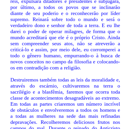
reis, expulsará ditadores e presidentes e subjugará,
por último, a todos os povos que se inclinarão
diante de seu poderio e o reconhecerão por líder
supremo. Reinará sobre todo o mundo e será o
verdadeiro dono e senhor de toda a terra. E eu lhe
darei o poder de operar milagres, de forma que o
mundo acreditará que ele é o próprio Cristo. Ainda
sem compreender seus atos, não se atreverão a
criticá-lo e assim, por meio dele, eu corromperei a
todo o gênero humano, empurrando-o à busca de
novos conceitos no campo da filosofia e colocando-
os em contradição com a religião.
Destruiremos também todas as leis da moralidade e,
através do escárnio, cultivaremos na terra o
sacrilégio e a blasfêmia, faremos que ocorra toda
classe de acontecimentos desagradáveis ao extremo.
Em todas as partes criaremos um número incrível
de obstáculos e envolveremos a todos os homens e
a todas as mulheres na sede das mais refinadas
depravações. Recolheremos deliciosos frutos nos
campos do mal. Durante o reinado do Anticristo