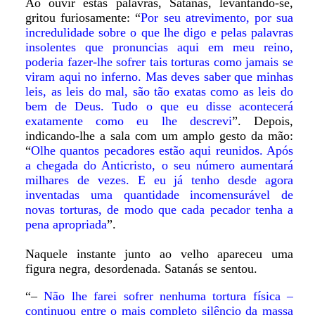
Ao ouvir estas palavras, Satanás, levantando-se,
gritou furiosamente: “
Por seu atrevimento, por sua
incredulidade sobre o que lhe digo e pelas palavras
insolentes que pronuncias aqui em meu reino,
poderia fazer-lhe sofrer tais torturas como jamais se
viram aqui no inferno. Mas deves saber que minhas
leis, as leis do mal, são tão exatas como as leis do
bem de Deus. Tudo o que eu disse acontecerá
exatamente como eu lhe descrevi
”. Depois,
indicando-lhe a sala com um amplo gesto da mão:
“
Olhe quantos pecadores estão aqui reunidos. Após
a chegada do Anticristo, o seu número aumentará
milhares de vezes. E eu já tenho desde agora
inventadas uma quantidade incomensurável de
novas torturas, de modo que cada pecador tenha a
pena apropriada
”.
Naquele instante junto ao velho apareceu uma
figura negra, desordenada. Satanás se sentou.
“–
Não lhe farei sofrer nenhuma tortura física –
continuou entre o mais completo silêncio da massa