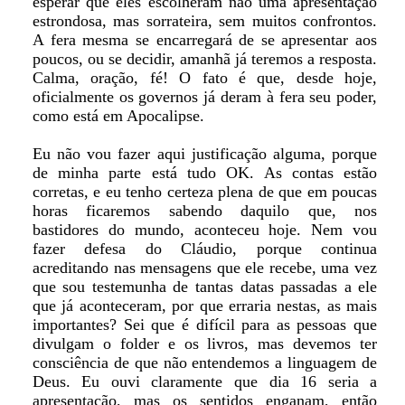
esperar que eles escolheram não uma apresentação
estrondosa, mas sorrateira, sem muitos confrontos.
A fera mesma se encarregará de se apresentar aos
poucos, ou se decidir, amanhã já teremos a resposta.
Calma, oração, fé! O fato é que, desde hoje,
oficialmente os governos já deram à fera seu poder,
como está em Apocalipse.
Eu não vou fazer aqui justificação alguma, porque
de minha parte está tudo OK. As contas estão
corretas, e eu tenho certeza plena de que em poucas
horas ficaremos sabendo daquilo que, nos
bastidores do mundo, aconteceu hoje. Nem vou
fazer defesa do Cláudio, porque continua
acreditando nas mensagens que ele recebe, uma vez
que sou testemunha de tantas datas passadas a ele
que já aconteceram, por que erraria nestas, as mais
importantes? Sei que é difícil para as pessoas que
divulgam o folder e os livros, mas devemos ter
consciência de que não entendemos a linguagem de
Deus. Eu ouvi claramente que dia 16 seria a
apresentação, mas os sentidos enganam, então