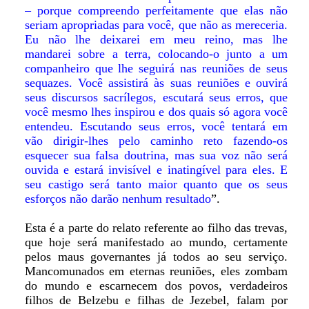
– porque compreendo perfeitamente que elas não
seriam apropriadas para você, que não as mereceria.
Eu não lhe deixarei em meu reino, mas lhe
mandarei sobre a terra, colocando-o junto a um
companheiro que lhe seguirá nas reuniões de seus
sequazes. Você assistirá às suas reuniões e ouvirá
seus discursos sacrílegos, escutará seus erros, que
você mesmo lhes inspirou e dos quais só agora você
entendeu. Escutando seus erros, você tentará em
vão dirigir-lhes pelo caminho reto fazendo-os
esquecer sua falsa doutrina, mas sua voz não será
ouvida e estará invisível e inatingível para eles. E
seu castigo será tanto maior quanto que os seus
esforços não darão nenhum resultado
”.
Esta é a parte do relato referente ao filho das trevas,
que hoje será manifestado ao mundo, certamente
pelos maus governantes já todos ao seu serviço.
Mancomunados em eternas reuniões, eles zombam
do mundo e escarnecem dos povos, verdadeiros
filhos de Belzebu e filhas de Jezebel, falam por