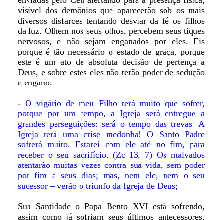
enviadas pelo Céu alertando para a presença física,
visível dos demônios que aparecerão sob os mais
diversos disfarces tentando desviar da fé os filhos
da luz. Olhem nos seus olhos, percebem seus tiques
nervosos, e não sejam enganados por eles. Eis
porque é tão necessário o estado de graça, porque
este é um ato de absoluta decisão de pertença a
Deus, e sobre estes eles não terão poder de sedução
e engano.
- O vigário de meu Filho terá muito que sofrer,
porque por um tempo, a Igreja será entregue a
grandes perseguições: será o tempo das trevas. A
Igreja terá uma crise medonha! O Santo Padre
sofrerá muito. Estarei com ele até no fim, para
receber o seu sacrifício. (Zc 13, 7) Os malvados
atentarão muitas vezes contra sua vida, sem poder
por fim a seus dias; mas, nem ele, nem o seu
sucessor – verão o triunfo da Igreja de Deus;
Sua Santidade o Papa Bento XVI está sofrendo,
assim como já sofriam seus últimos antecessores.