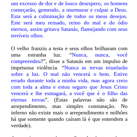
um excesso de dor e de louco desespero, os homens
começarão, gemendo, a murmurar e culpar a Deus.
Esta será a culminação de todos os meus desejos.
Este será meu reinado, reino do mal e do ódio
eternos, assim gritava Satanás, flamejando com seus
terríveis olhos.
O velho franziu a testa e seus olhos brilharam com
uma estranha luz. “
Nunca, nunca, você
compreendeu
?”, disse a Satanás em um impulso de
impetuosa violência. “
Nunca as trevas triunfarão
sobre a luz. O mal não vencerá o bem. Estive
errado durante toda a minha vida, mas agora creio
com toda a alma e estou seguro que Jesus Cristo
vencerá e lhe esmagará, a você que é o filho das
eternas trevas
”. (Estas palavras não são de
arrependimento, mas simples constatação. No
inferno não existe mais o arrependimento e milhões
há que somente quando caíram lá é que entendem a
verdade).