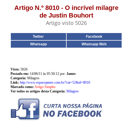
Artigo N.º 8010 - O incrível milagre
de Justin Bouhort
Artigo visto 5026
Twitter
Facebook
Whatsapp
Whatsapp Web
Visto:
5026
Postado em:
14/06/11 às 05:50:12 por:
James
Categoria:
Milagres
Link:
http://www.espacojames.com.br/?cat=52&id=8010
Marcado como:
Artigo Simples
Ver todos os artigos desta Categoria:
Milagres