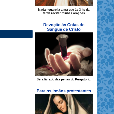
Nada negarei a alma que às 3 hs da
tarde recitar minhas orações
Devoção às Gotas de
Sangue de Cristo
Será livrado das penas do Purgatório.
Para os irmãos protestantes