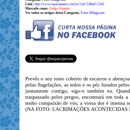
Link:
http://www.espacojames.com.br/?cat=53&id=1342
Marcado como:
Artigo Simples
Ver todos os artigos desta Categoria:
Fotos Milagrosas
Prevês o seu rosto coberto de escarros e abençoa
pelas flagelações, as mãos e os pés furados pelos
juntamente contigo, sigo-o também eu. Quando
traspassado pelos pregos, encontrará em toda 
tenho compaixão de vós; a vossa dor è imensa ne
(NA FOTO: LACRIMAÇÕES ACONTECIDAS