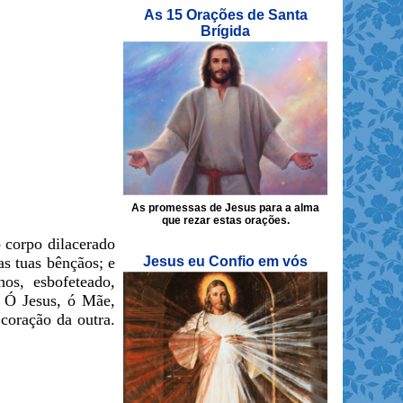
As 15 Orações de Santa
Brígida
As promessas de Jesus para a alma
que rezar estas orações.
o corpo dilacerado
Jesus eu Confio em vós
as tuas bênçãos; e
os, esbofeteado,
. Ó Jesus, ó Mãe,
coração da outra.