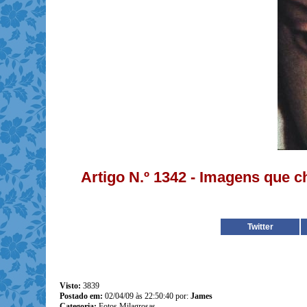
Artigo N.º 1342 - Imagens 
Twitter
Visto:
3839
Postado em:
02/04/09 às 22:50:40 por:
James
Categoria:
Fotos Milagrosas