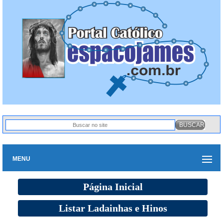
MENU
Página Inicial
Listar Ladainhas e Hinos