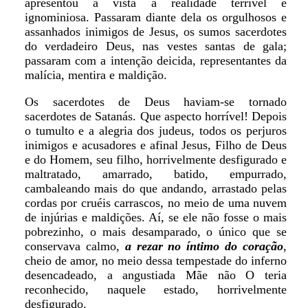
apresentou à vista a realidade terrível e
ignominiosa. Passaram diante dela os orgulhosos e
assanhados inimigos de Jesus, os sumos sacerdotes
do verdadeiro Deus, nas vestes santas de gala;
passaram com a intenção deicida, representantes da
malícia, mentira e maldição.
Os sacerdotes de Deus haviam-se tornado
sacerdotes de Satanás. Que aspecto horrível! Depois
o tumulto e a alegria dos judeus, todos os perjuros
inimigos e acusadores e afinal Jesus, Filho de Deus
e do Homem, seu filho, horrivelmente desfigurado e
maltratado, amarrado, batido, empurrado,
cambaleando mais do que andando, arrastado pelas
cordas por cruéis carrascos, no meio de uma nuvem
de injúrias e maldições. Aí, se ele não fosse o mais
pobrezinho, o mais desamparado, o único que se
conservava calmo,
a rezar no íntimo do coração
,
cheio de amor, no meio dessa tempestade do inferno
desencadeado, a angustiada Mãe não O teria
reconhecido, naquele estado, horrivelmente
desfigurado.