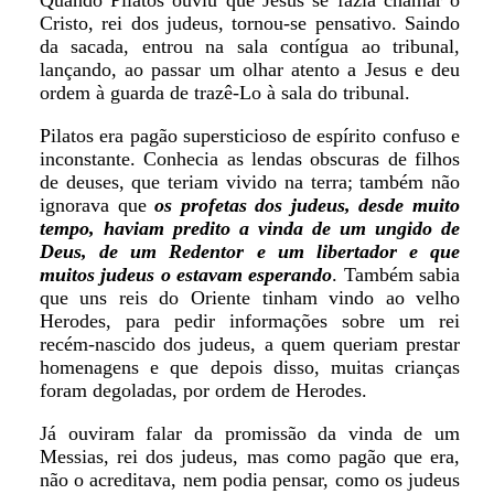
Quando Pilatos ouviu que Jesus se fazia chamar o
Cristo, rei dos judeus, tornou-se pensativo. Saindo
da sacada, entrou na sala contígua ao tribunal,
lançando, ao passar um olhar atento a Jesus e deu
ordem à guarda de trazê-Lo à sala do tribunal.
Pilatos era pagão supersticioso de espírito confuso e
inconstante. Conhecia as lendas obscuras de filhos
de deuses, que teriam vivido na terra; também não
ignorava que
os profetas dos judeus, desde muito
tempo, haviam predito a vinda de um ungido de
Deus, de um Redentor e um libertador e que
muitos judeus o estavam esperando
. Também sabia
que uns reis do Oriente tinham vindo ao velho
Herodes, para pedir informações sobre um rei
recém-nascido dos judeus, a quem queriam prestar
homenagens e que depois disso, muitas crianças
foram degoladas, por ordem de Herodes.
Já ouviram falar da promissão da vinda de um
Messias, rei dos judeus, mas como pagão que era,
não o acreditava, nem podia pensar, como os judeus