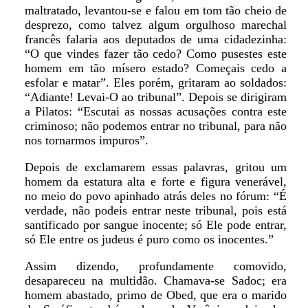
maltratado, levantou-se e falou em tom tão cheio de
desprezo, como talvez algum orgulhoso marechal
francês falaria aos deputados de uma cidadezinha:
“O que vindes fazer tão cedo? Como pusestes este
homem em tão mísero estado? Começais cedo a
esfolar e matar”. Eles porém, gritaram ao soldados:
“Adiante! Levai-O ao tribunal”. Depois se dirigiram
a Pilatos: “Escutai as nossas acusações contra este
criminoso; não podemos entrar no tribunal, para não
nos tornarmos impuros”.
Depois de exclamarem essas palavras, gritou um
homem da estatura alta e forte e figura venerável,
no meio do povo apinhado atrás deles no fórum: “É
verdade, não podeis entrar neste tribunal, pois está
santificado por sangue inocente; só Ele pode entrar,
só Ele entre os judeus é puro como os inocentes.”
Assim dizendo, profundamente comovido,
desapareceu na multidão. Chamava-se Sadoc; era
homem abastado, primo de Obed, que era o marido