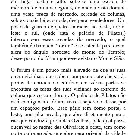
em lugar bastante alto; sobe-se uma escada de
mármore de muitos degraus, de onde a vista domina
uma vasta praça de mercado, cercada de colunas,
sob as quais há acomodações para vendedores. Um
posto de guarda de quatro entradas, ao oeste, norte,
leste e sul, (onde está o palácio de Pilatos,)
interrompem essas arcadas do mercado, o qual
também é chamado “fórum” e se estende para oeste,
além do ângulo noroeste do monte do Templo;
desse ponto do fórum pode-se avistar o Monte Sião.
O fórum é um pouco mais elevado de que as ruas
circunvizinhas, que sobem um pouco, até chegar às
portas de entrada do edifício; em várias partes se
encostam as casas das ruas vizinhas ao extremo da
coluna que cerca o fórum. O palácio de Pilatos não
está contíguo ao fórum, mas é separado desse por
um espaçoso pátio. Esse pátio tem como porta, a
leste, uma alta arcada, que abre diretamente para a
rua que conduz à porta das Ovelhas, pela qual passa
quem vai ao monte das Oliveiras; a oeste, tem como
porta outra arcada, que abre para oriental da cidade