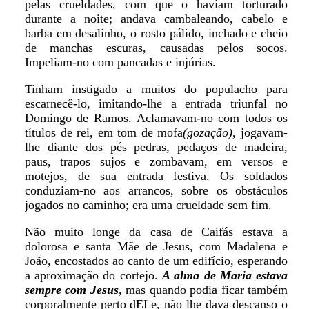
pelas crueldades, com que o haviam torturado
durante a noite; andava cambaleando, cabelo e
barba em desalinho, o rosto pálido, inchado e cheio
de manchas escuras, causadas pelos socos.
Impeliam-no com pancadas e injúrias.
Tinham instigado a muitos do populacho para
escarnecê-lo, imitando-lhe a entrada triunfal no
Domingo de Ramos. Aclamavam-no com todos os
títulos de rei, em tom de mofa
(gozação)
, jogavam-
lhe diante dos pés pedras, pedaços de madeira,
paus, trapos sujos e zombavam, em versos e
motejos, de sua entrada festiva. Os soldados
conduziam-no aos arrancos, sobre os obstáculos
jogados no caminho; era uma crueldade sem fim.
Não muito longe da casa de Caifás estava a
dolorosa e santa Mãe de Jesus, com Madalena e
João, encostados ao canto de um edifício, esperando
a aproximação do cortejo.
A alma de Maria estava
sempre com Jesus
, mas quando podia ficar também
corporalmente perto dELe, não lhe dava descanso o