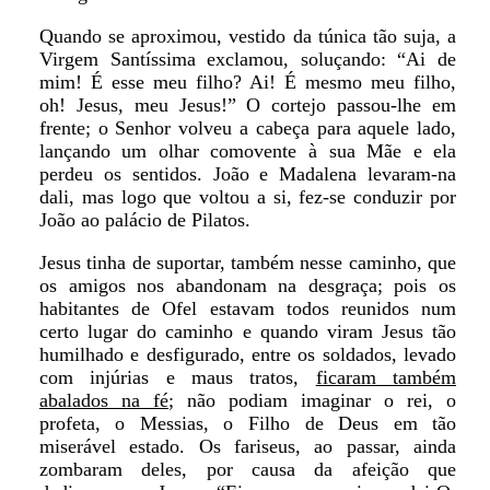
Quando se aproximou, vestido da túnica tão suja, a
Virgem Santíssima exclamou, soluçando: “Ai de
mim! É esse meu filho? Ai! É mesmo meu filho,
oh! Jesus, meu Jesus!” O cortejo passou-lhe em
frente; o Senhor volveu a cabeça para aquele lado,
lançando um olhar comovente à sua Mãe e ela
perdeu os sentidos. João e Madalena levaram-na
dali, mas logo que voltou a si, fez-se conduzir por
João ao palácio de Pilatos.
Jesus tinha de suportar, também nesse caminho, que
os amigos nos abandonam na desgraça; pois os
habitantes de Ofel estavam todos reunidos num
certo lugar do caminho e quando viram Jesus tão
humilhado e desfigurado, entre os soldados, levado
com injúrias e maus tratos,
ficaram também
abalados na fé
; não podiam imaginar o rei, o
profeta, o Messias, o Filho de Deus em tão
miserável estado. Os fariseus, ao passar, ainda
zombaram deles, por causa da afeição que