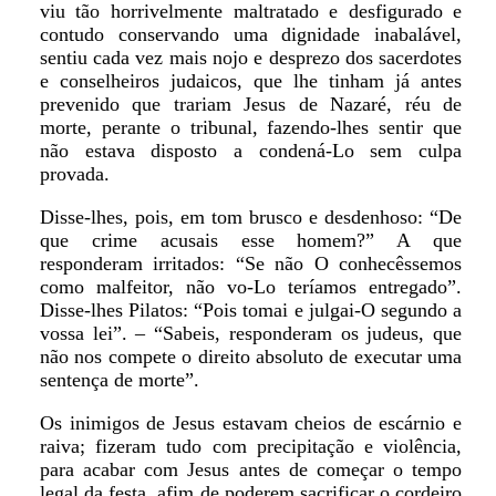
viu tão horrivelmente maltratado e desfigurado e
contudo conservando uma dignidade inabalável,
sentiu cada vez mais nojo e desprezo dos sacerdotes
e conselheiros judaicos, que lhe tinham já antes
prevenido que trariam Jesus de Nazaré, réu de
morte, perante o tribunal, fazendo-lhes sentir que
não estava disposto a condená-Lo sem culpa
provada.
Disse-lhes, pois, em tom brusco e desdenhoso: “De
que crime acusais esse homem?” A que
responderam irritados: “Se não O conhecêssemos
como malfeitor, não vo-Lo teríamos entregado”.
Disse-lhes Pilatos: “Pois tomai e julgai-O segundo a
vossa lei”. – “Sabeis, responderam os judeus, que
não nos compete o direito absoluto de executar uma
sentença de morte”.
Os inimigos de Jesus estavam cheios de escárnio e
raiva; fizeram tudo com precipitação e violência,
para acabar com Jesus antes de começar o tempo
legal da festa, afim de poderem sacrificar o cordeiro