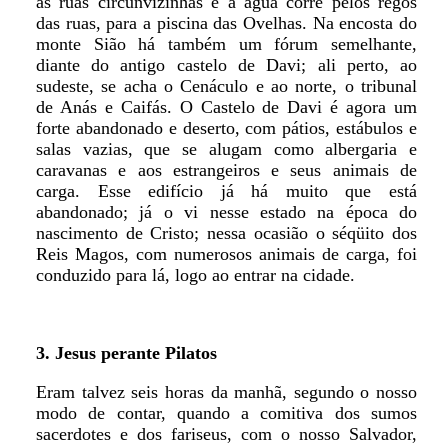
as ruas circunvizinhas e a água corre pelos regos
das ruas, para a piscina das Ovelhas. Na encosta do
monte Sião há também um fórum semelhante,
diante do antigo castelo de Davi; ali perto, ao
sudeste, se acha o Cenáculo e ao norte, o tribunal
de Anás e Caifás. O Castelo de Davi é agora um
forte abandonado e deserto, com pátios, estábulos e
salas vazias, que se alugam como albergaria e
caravanas e aos estrangeiros e seus animais de
carga. Esse edifício já há muito que está
abandonado; já o vi nesse estado na época do
nascimento de Cristo; nessa ocasião o séqüito dos
Reis Magos, com numerosos animais de carga, foi
conduzido para lá, logo ao entrar na cidade.
3. Jesus perante Pilatos
Eram talvez seis horas da manhã, segundo o nosso
modo de contar, quando a comitiva dos sumos
sacerdotes e dos fariseus, com o nosso Salvador,