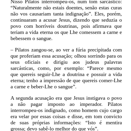
Nisso Pilatos interrompeu-os, num tom sarcástico:
“Naturalmente não estais doentes, senão estas curas
não vos causariam tanta indignação”. Eles, porém,
continuaram a acusar Jesus, dizendo que seduzia o
povo com horríveis doutrinas, pois afirmava que
teriam a vida eterna os que Lhe comessem a carne e
bebessem o sangue.
– Pilatos zangou-se, ao ver a fúria precipitada com
que proferiam essa acusação; olhou sorrindo para os
seus oficiais e dirigiu aos judeus palavras
sarcásticas, como, por exemplo: “Parece mesmo
que quereis seguir-Lhe a doutrina e possuir a vida
eterna; tenho a impressão de que quereis comer-Lhe
a carne e beber-Lhe o sangue”.
A segunda acusação era que Jesus instigava o povo
a não pagar imposto ao imperador. Pilatos
interrompeu-os indignado, como homem cujo cargo
era velar por essas coisas e disse, em tom convicto
de suas próprias informações: “Isto é mentira
grossa; devo sabê-lo melhor do que vós”.