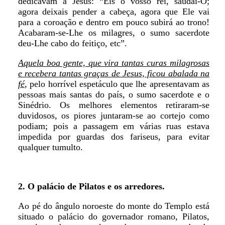
dedicavam a Jesus: “Eis o vosso rei, saudai-O;
agora deixais pender a cabeça, agora que Ele vai
para a coroação e dentro em pouco subirá ao trono!
Acabaram-se-Lhe os milagres, o sumo sacerdote
deu-Lhe cabo do feitiço, etc”.
Aquela boa gente, que vira tantas curas milagrosas
e recebera tantas graças de Jesus, ficou abalada na
fé
, pelo horrível espetáculo que lhe apresentavam as
pessoas mais santas do país, o sumo sacerdote e o
Sinédrio. Os melhores elementos retiraram-se
duvidosos, os piores juntaram-se ao cortejo como
podiam; pois a passagem em várias ruas estava
impedida por guardas dos fariseus, para evitar
qualquer tumulto.
2. O palácio de Pilatos e os arredores.
Ao pé do ângulo noroeste do monte do Templo está
situado o palácio do governador romano, Pilatos,