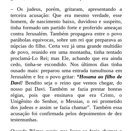
– Os judeus, porém, gritaram, apresentando a
terceira acusação: Que era mesmo verdade, esse
homem, de nascimento baixo, duvidoso e suspeito,
tinha formado um partido forte e proferido ameaças
contra Jerusalém. Também propagava entre o povo
parábolas equivocas, sobre um rei que preparava as
núpcias do filho. Certa vez já uma grande multidão
de povo, reunido em uma montanha, tinha tentado
proclamá-Lo Rei; mas Ele, achando que era ainda
cedo, tinha-se escondido. Nos últimos dias tinha
ousado mais: preparou uma entrada tumultuosa em
Jerusalém e fez o povo gritar:
“Hosana ao filho de
Davi!
Bendito seja o reino que vemos chegar, do
nosso pai Davi. Também se fazia prestar honras
régias, pois que ensinava que era Cristo, o
Unigênito do Senhor, o Messias, o rei prometido
dos judeus e assim se fazia chamar”. Também essa
acusação foi confirmada pelos depoimentos de dez
testemunhas.