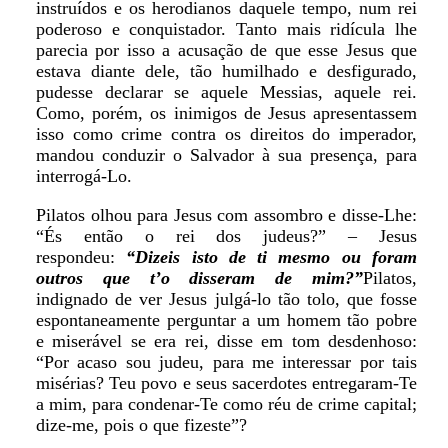
instruídos e os herodianos daquele tempo, num rei
poderoso e conquistador. Tanto mais ridícula lhe
parecia por isso a acusação de que esse Jesus que
estava diante dele, tão humilhado e desfigurado,
pudesse declarar se aquele Messias, aquele rei.
Como, porém, os inimigos de Jesus apresentassem
isso como crime contra os direitos do imperador,
mandou conduzir o Salvador à sua presença, para
interrogá-Lo.
Pilatos olhou para Jesus com assombro e disse-Lhe:
“És então o rei dos judeus?” – Jesus
respondeu:
“Dizeis isto de ti mesmo ou foram
outros que t’o disseram de mim?”
Pilatos,
indignado de ver Jesus julgá-lo tão tolo, que fosse
espontaneamente perguntar a um homem tão pobre
e miserável se era rei, disse em tom desdenhoso:
“Por acaso sou judeu, para me interessar por tais
misérias? Teu povo e seus sacerdotes entregaram-Te
a mim, para condenar-Te como réu de crime capital;
dize-me, pois o que fizeste”?