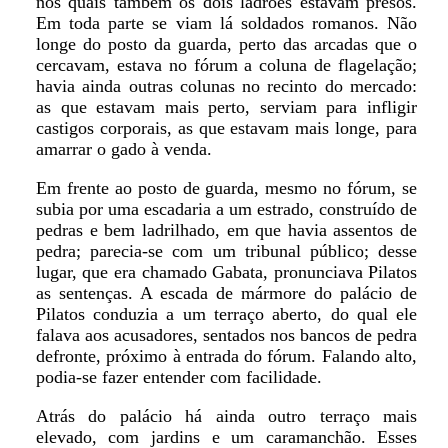
nos quais também os dois ladrões estavam presos.
Em toda parte se viam lá soldados romanos. Não
longe do posto da guarda, perto das arcadas que o
cercavam, estava no fórum a coluna de flagelação;
havia ainda outras colunas no recinto do mercado:
as que estavam mais perto, serviam para infligir
castigos corporais, as que estavam mais longe, para
amarrar o gado à venda.
Em frente ao posto de guarda, mesmo no fórum, se
subia por uma escadaria a um estrado, construído de
pedras e bem ladrilhado, em que havia assentos de
pedra; parecia-se com um tribunal público; desse
lugar, que era chamado Gabata, pronunciava Pilatos
as sentenças. A escada de mármore do palácio de
Pilatos conduzia a um terraço aberto, do qual ele
falava aos acusadores, sentados nos bancos de pedra
defronte, próximo à entrada do fórum. Falando alto,
podia-se fazer entender com facilidade.
Atrás do palácio há ainda outro terraço mais
elevado, com jardins e um caramanchão. Esses