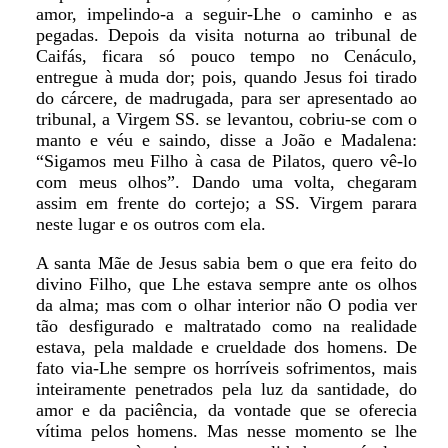
amor, impelindo-a a seguir-Lhe o caminho e as
pegadas. Depois da visita noturna ao tribunal de
Caifás, ficara só pouco tempo no Cenáculo,
entregue à muda dor; pois, quando Jesus foi tirado
do cárcere, de madrugada, para ser apresentado ao
tribunal, a Virgem SS. se levantou, cobriu-se com o
manto e véu e saindo, disse a João e Madalena:
“Sigamos meu Filho à casa de Pilatos, quero vê-lo
com meus olhos”. Dando uma volta, chegaram
assim em frente do cortejo; a SS. Virgem parara
neste lugar e os outros com ela.
A santa Mãe de Jesus sabia bem o que era feito do
divino Filho, que Lhe estava sempre ante os olhos
da alma; mas com o olhar interior não O podia ver
tão desfigurado e maltratado como na realidade
estava, pela maldade e crueldade dos homens. De
fato via-Lhe sempre os horríveis sofrimentos, mais
inteiramente penetrados pela luz da santidade, do
amor e da paciência, da vontade que se oferecia
vítima pelos homens. Mas nesse momento se lhe