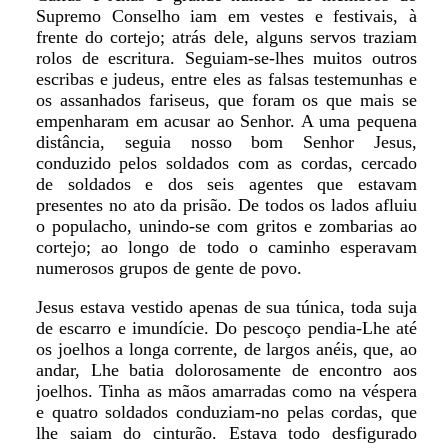
Supremo Conselho iam em vestes e festivais, à
frente do cortejo; atrás dele, alguns servos traziam
rolos de escritura. Seguiam-se-lhes muitos outros
escribas e judeus, entre eles as falsas testemunhas e
os assanhados fariseus, que foram os que mais se
empenharam em acusar ao Senhor. A uma pequena
distância, seguia nosso bom Senhor Jesus,
conduzido pelos soldados com as cordas, cercado
de soldados e dos seis agentes que estavam
presentes no ato da prisão. De todos os lados afluiu
o populacho, unindo-se com gritos e zombarias ao
cortejo; ao longo de todo o caminho esperavam
numerosos grupos de gente de povo.
Jesus estava vestido apenas de sua túnica, toda suja
de escarro e imundície. Do pescoço pendia-Lhe até
os joelhos a longa corrente, de largos anéis, que, ao
andar, Lhe batia dolorosamente de encontro aos
joelhos. Tinha as mãos amarradas como na véspera
e quatro soldados conduziam-no pelas cordas, que
lhe saiam do cinturão. Estava todo desfigurado