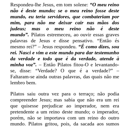
Respondeu-lhe Jesus, em tom solene:
“O meu reino
não é deste mundo; se o meu reino fosse deste
mundo, eu teria servidores, que combateriam por
mim, para não me deixar cair nas mãos dos
judeus; mas o meu reino não é deste
mundo”.
Pilatos estremeceu, ao ouvir essas graves
palavras de Jesus e disse pensativo. “Então és
mesmo rei?” – Jesus respondeu.
“É como dizes, sou
rei. Nasci e vim a este mundo para dar testemunho
da verdade e todo que é da verdade, atende à
minha voz”.
– Então Pilatos fitou-O e levantando-
se, disse: “Verdade? O que é a verdade?” –
Faltaram-se ainda outras palavras, das quais não me
lembro bem.
Pilatos saiu outra vez para o terraço; não podia
compreender Jesus; mas sabia que não era um rei
que quisesse prejudicar ao imperador, nem era
pretendente a um reino deste mundo; o imperador,
porém, não se importava com um reino do outro
mundo. Pilatos gritou, pois, da sacada aos sumos