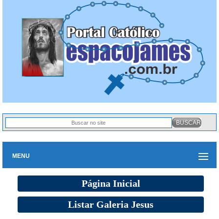
MENU
Página Inicial
Listar Galeria Jesus