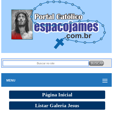
MENU
Página Inicial
Listar Galeria Jesus