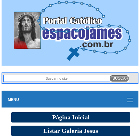
MENU
Página Inicial
Listar Galeria Jesus