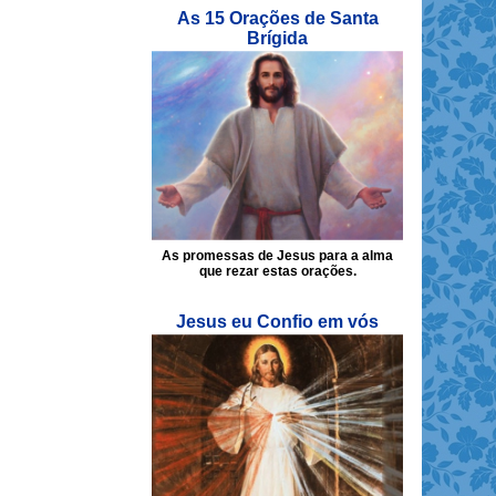
As 15 Orações de Santa
Brígida
As promessas de Jesus para a alma
que rezar estas orações.
Jesus eu Confio em vós