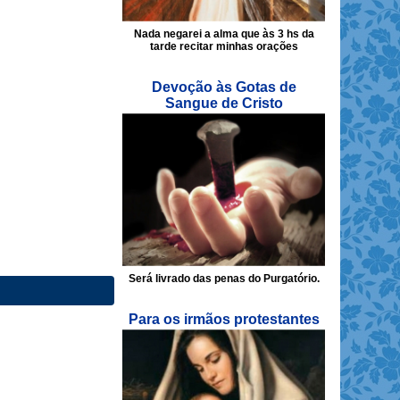
Nada negarei a alma que às 3 hs da
tarde recitar minhas orações
Devoção às Gotas de
Sangue de Cristo
Será livrado das penas do Purgatório.
Para os irmãos protestantes