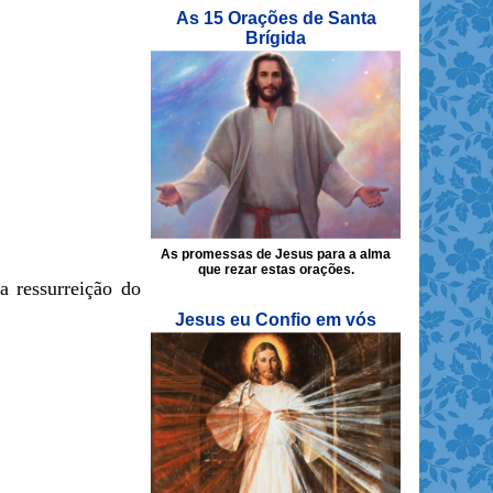
As 15 Orações de Santa
Brígida
As promessas de Jesus para a alma
que rezar estas orações.
a ressurreição do
Jesus eu Confio em vós