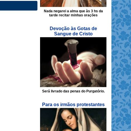
Nada negarei a alma que às 3 hs da
tarde recitar minhas orações
Devoção às Gotas de
Sangue de Cristo
Será livrado das penas do Purgatório.
Para os irmãos protestantes