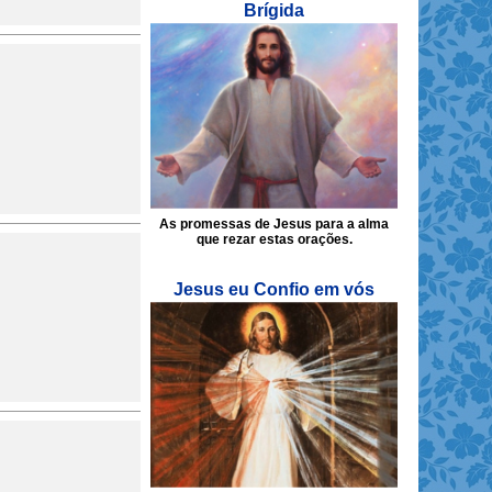
Brígida
As promessas de Jesus para a alma
que rezar estas orações.
Jesus eu Confio em vós