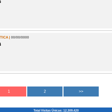
5
TICA |
00/00/0000
4
Total Visitas Únicas: 12.309.420