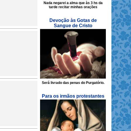
Nada negarei a alma que às 3 hs da
tarde recitar minhas orações
Devoção às Gotas de
Sangue de Cristo
Será livrado das penas do Purgatório.
Para os irmãos protestantes