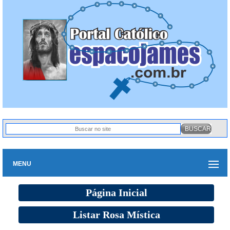
MENU
Página Inicial
Listar Rosa Mística