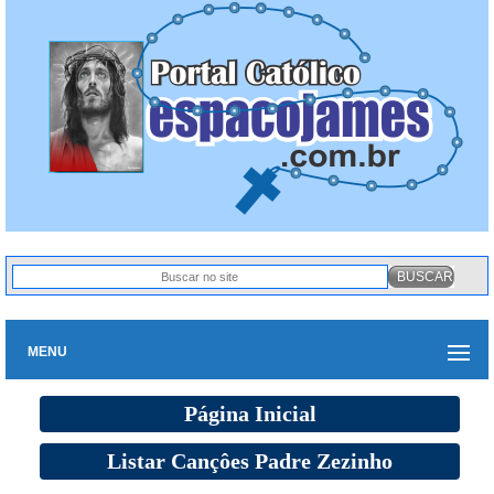
MENU
Página Inicial
Listar Cançôes Padre Zezinho