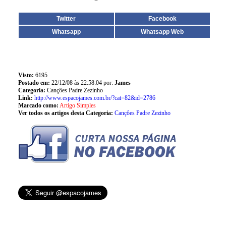
Twitter
Facebook
Whatsapp
Whatsapp Web
Visto:
6195
Postado em:
22/12/08 às 22:58:04 por:
James
Categoria:
Cançôes Padre Zezinho
Link:
http://www.espacojames.com.br/?cat=82&id=2786
Marcado como:
Artigo Simples
Ver todos os artigos desta Categoria:
Cançôes Padre Zezinho