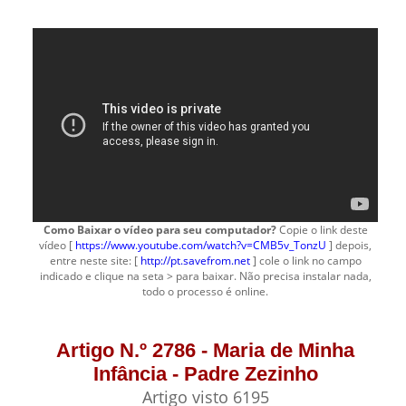
Como Baixar o vídeo para seu computador?
Copie o link deste
vídeo [
https://www.youtube.com/watch?v=CMB5v_TonzU
] depois,
entre neste site: [
http://pt.savefrom.net
] cole o link no campo
indicado e clique na seta > para baixar. Não precisa instalar nada,
todo o processo é online.
Artigo N.º 2786 - Maria de Minha
Infância - Padre Zezinho
Artigo visto 6195